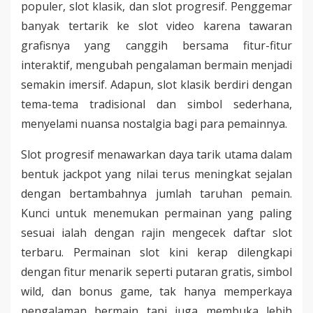
populer, slot klasik, dan slot progresif. Penggemar
banyak tertarik ke slot video karena tawaran
grafisnya yang canggih bersama fitur-fitur
interaktif, mengubah pengalaman bermain menjadi
semakin imersif. Adapun, slot klasik berdiri dengan
tema-tema tradisional dan simbol sederhana,
menyelami nuansa nostalgia bagi para pemainnya.
Slot progresif menawarkan daya tarik utama dalam
bentuk jackpot yang nilai terus meningkat sejalan
dengan bertambahnya jumlah taruhan pemain.
Kunci untuk menemukan permainan yang paling
sesuai ialah dengan rajin mengecek daftar slot
terbaru. Permainan slot kini kerap dilengkapi
dengan fitur menarik seperti putaran gratis, simbol
wild, dan bonus game, tak hanya memperkaya
pengalaman bermain tapi juga membuka lebih