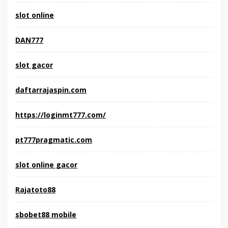
slot online
DAN777
slot gacor
daftarrajaspin.com
https://loginmt777.com/
pt777pragmatic.com
slot online gacor
Rajatoto88
sbobet88 mobile