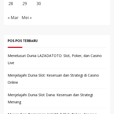
28
29
30
« Mar
Mei »
POS-POS TERBARU
Menelusuri Dunia LAZADATOTO: Slot, Poker, dan Casino
Live
Menjelajahi Dunia Slot: Keseruan dan Strategi di Casino
Online
Menjelajahi Dunia Slot Dana: Keseruan dan Strategi
Menang