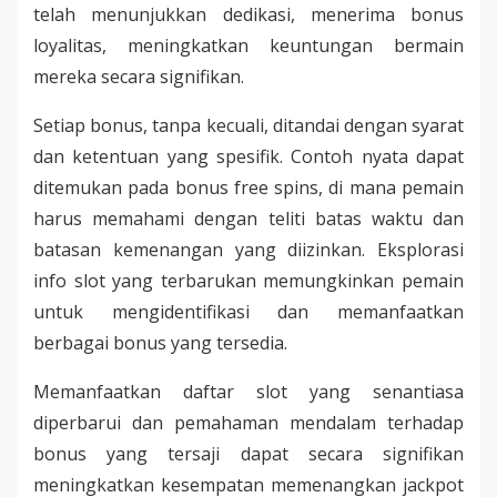
telah menunjukkan dedikasi, menerima bonus
loyalitas, meningkatkan keuntungan bermain
mereka secara signifikan.
Setiap bonus, tanpa kecuali, ditandai dengan syarat
dan ketentuan yang spesifik. Contoh nyata dapat
ditemukan pada bonus free spins, di mana pemain
harus memahami dengan teliti batas waktu dan
batasan kemenangan yang diizinkan. Eksplorasi
info slot yang terbarukan memungkinkan pemain
untuk mengidentifikasi dan memanfaatkan
berbagai bonus yang tersedia.
Memanfaatkan daftar slot yang senantiasa
diperbarui dan pemahaman mendalam terhadap
bonus yang tersaji dapat secara signifikan
meningkatkan kesempatan memenangkan jackpot