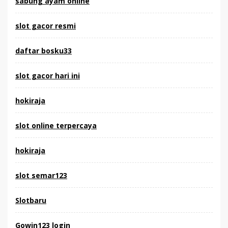
sabung ayam online
slot gacor resmi
daftar bosku33
slot gacor hari ini
hokiraja
slot online terpercaya
hokiraja
slot semar123
Slotbaru
Gowin123 login