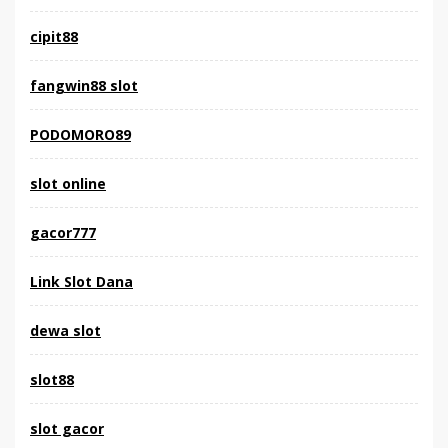
cipit88
fangwin88 slot
PODOMORO89
slot online
gacor777
Link Slot Dana
dewa slot
slot88
slot gacor