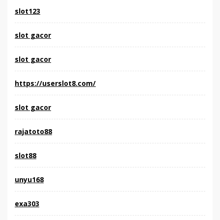
slot123
slot gacor
slot gacor
https://userslot8.com/
slot gacor
rajatoto88
slot88
unyu168
exa303