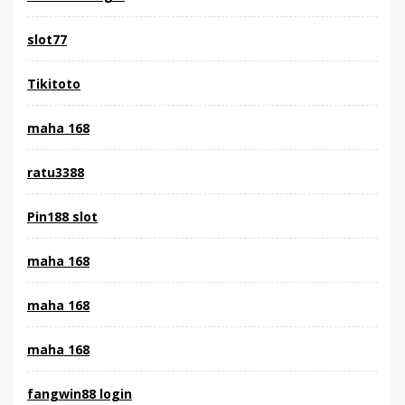
slot77
Tikitoto
maha 168
ratu3388
Pin188 slot
maha 168
maha 168
maha 168
fangwin88 login