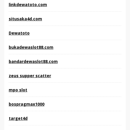
linkdewatoto.com
situsaka4d.com
Dewatoto
bukadewaslot88.com
bandardewaslot88.com
zeus supper scatter
mpo slot
bospragmax1000
target4d