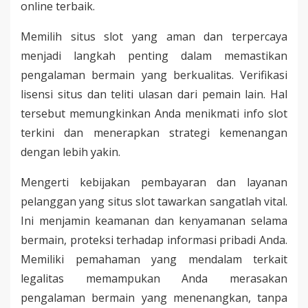
online terbaik.
Memilih situs slot yang aman dan terpercaya
menjadi langkah penting dalam memastikan
pengalaman bermain yang berkualitas. Verifikasi
lisensi situs dan teliti ulasan dari pemain lain. Hal
tersebut memungkinkan Anda menikmati info slot
terkini dan menerapkan strategi kemenangan
dengan lebih yakin.
Mengerti kebijakan pembayaran dan layanan
pelanggan yang situs slot tawarkan sangatlah vital.
Ini menjamin keamanan dan kenyamanan selama
bermain, proteksi terhadap informasi pribadi Anda.
Memiliki pemahaman yang mendalam terkait
legalitas memampukan Anda merasakan
pengalaman bermain yang menenangkan, tanpa