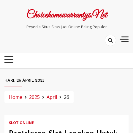
Skip
to
Choicehomewarrantys.net
content
Peyedia Situs-Situs Judi Online Paling Populer
HARI:
26 APRIL 2025
Home
2025
April
26
SLOT ONLINE