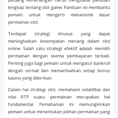
peluang kemenangan harus menguasai panduan
lengkap tentang slot game. Panduan ini membantu
pemain untuk mengerti mekanisme dasar
permainan slot.
Terdapat strategi khusus yang dapat
meningkatkan kesempatan menang dalam slot
online. Salah satu strategi efektif adalah memilih
permainan dengan skema pembayaran terbaik.
Penting juga bagi pemain untuk mengatur bankroll
dengan cermat dan memanfaatkan setiap bonus
kasino yang diberikan.
Dalam hal strategi slot, memahami volatilitas dan
nilai RTP suatu permainan merupakan hal
fundamental. Pemahaman ini memungkinkan
pemain untuk menentukan pilihan permainan yang