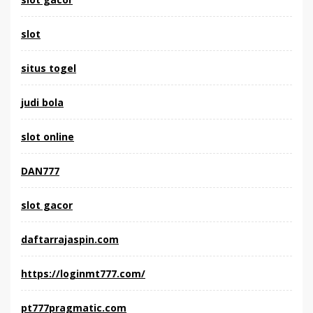
slot
situs togel
judi bola
slot online
DAN777
slot gacor
daftarrajaspin.com
https://loginmt777.com/
pt777pragmatic.com