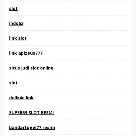
slot
indo62
link slot
link apizeus777
situs judi slot online
slot
dolly4d link
SUPER59 SLOT RESMI
bandartogel77 resmi