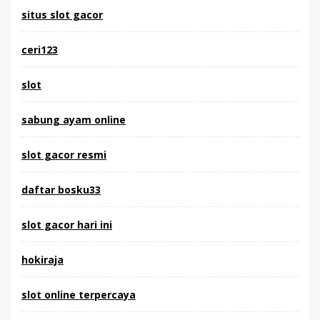
situs slot gacor
ceri123
slot
sabung ayam online
slot gacor resmi
daftar bosku33
slot gacor hari ini
hokiraja
slot online terpercaya