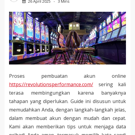
26 April 2025
3 Mins
Proses pembuatan akun online
https://revolutionsperformance.com/
sering kali
terasa membingungkan karena banyaknya
tahapan yang diperlukan. Guide ini disusun untuk
memudahkan Anda, dengan langkah-langkah jelas,
dalam membuat akun dengan mudah dan cepat.
Kami akan memberikan tips untuk menjaga data
pribadi Anda aman, termasuk memilih kata sandi