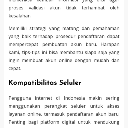
proses validasi akun tidak terhambat oleh
kesalahan.
Memiliki strategi yang matang dan pemahaman
yang baik terhadap prosedur pendaftaran dapat
mempercepat pembuatan akun baru. Harapan
kami, tips-tips ini bisa membantu siapa saja yang
ingin membuat akun online dengan mudah dan
cepat.
Kompatibilitas Seluler
Pengguna internet di Indonesia makin sering
menggunakan perangkat seluler untuk akses
layanan online, termasuk pendaftaran akun baru.
Penting bagi platform digital untuk mendukung