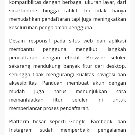
kompatibilitas dengan berbagai ukuran layar, dari
smartphone hingga tablet. Ini tidak hanya
memudahkan pendaftaran tapi juga meningkatkan
keseluruhan pengalaman pengguna.
Desain responsif pada situs web dan aplikasi
membantu pengguna mengikuti langkah
pendaftaran dengan efektif. Browser seluler
sekarang mendukung banyak fitur dari desktop,
sehingga tidak mengurangi kualitas navigasi dan
aksesibilitas. Panduan membuat akun dengan
mudah juga harus menunjukkan cara
memanfaatkan fitur seluler ini untuk
memperlancar proses pendaftaran.
Platform besar seperti Google, Facebook, dan
Instagram sudah memperbaiki pengalaman