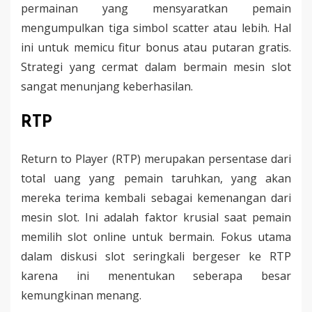
permainan yang mensyaratkan pemain
mengumpulkan tiga simbol scatter atau lebih. Hal
ini untuk memicu fitur bonus atau putaran gratis.
Strategi yang cermat dalam bermain mesin slot
sangat menunjang keberhasilan.
RTP
Return to Player (RTP) merupakan persentase dari
total uang yang pemain taruhkan, yang akan
mereka terima kembali sebagai kemenangan dari
mesin slot. Ini adalah faktor krusial saat pemain
memilih slot online untuk bermain. Fokus utama
dalam diskusi slot seringkali bergeser ke RTP
karena ini menentukan seberapa besar
kemungkinan menang.