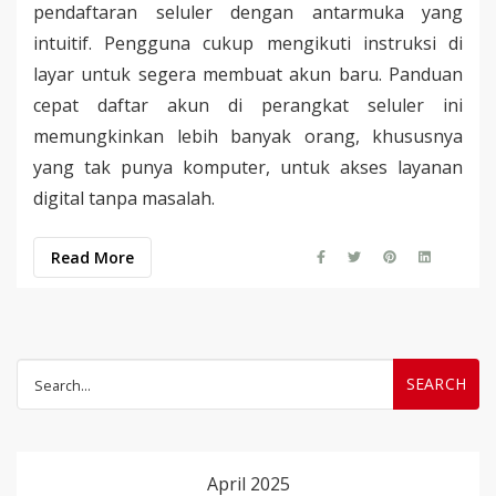
pendaftaran seluler dengan antarmuka yang
intuitif. Pengguna cukup mengikuti instruksi di
layar untuk segera membuat akun baru. Panduan
cepat daftar akun di perangkat seluler ini
memungkinkan lebih banyak orang, khususnya
yang tak punya komputer, untuk akses layanan
digital tanpa masalah.
Read More
Search
for:
April 2025