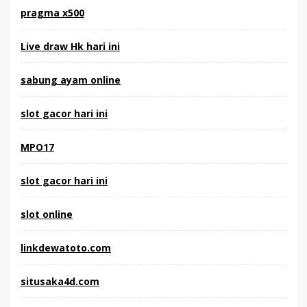
pragma x500
Live draw Hk hari ini
sabung ayam online
slot gacor hari ini
MPO17
slot gacor hari ini
slot online
linkdewatoto.com
situsaka4d.com