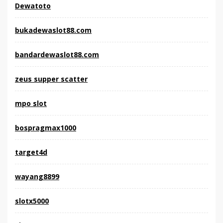
Dewatoto
bukadewaslot88.com
bandardewaslot88.com
zeus supper scatter
mpo slot
bospragmax1000
target4d
wayang8899
slotx5000