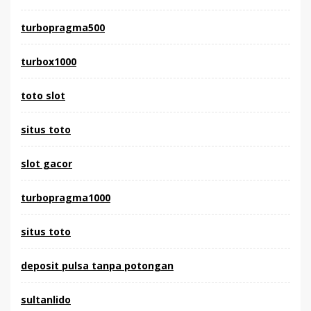
turbopragma500
turbox1000
toto slot
situs toto
slot gacor
turbopragma1000
situs toto
deposit pulsa tanpa potongan
sultanlido