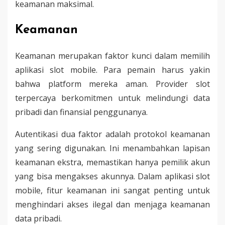
keamanan maksimal.
Keamanan
Keamanan merupakan faktor kunci dalam memilih
aplikasi slot mobile. Para pemain harus yakin
bahwa platform mereka aman. Provider slot
terpercaya berkomitmen untuk melindungi data
pribadi dan finansial penggunanya.
Autentikasi dua faktor adalah protokol keamanan
yang sering digunakan. Ini menambahkan lapisan
keamanan ekstra, memastikan hanya pemilik akun
yang bisa mengakses akunnya. Dalam aplikasi slot
mobile, fitur keamanan ini sangat penting untuk
menghindari akses ilegal dan menjaga keamanan
data pribadi.