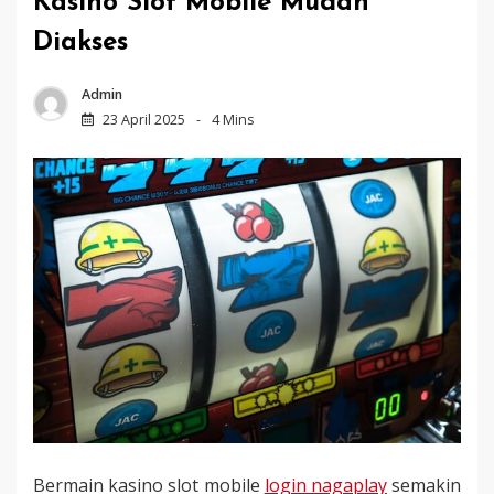
Kasino Slot Mobile Mudah
Diakses
Admin
23 April 2025
4 Mins
Bermain kasino slot mobile
login nagaplay
semakin