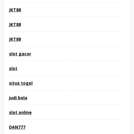
JKT88
JKT88
JKT88
slot gacor
slot
situs togel
judi bola
slot online
DAN777