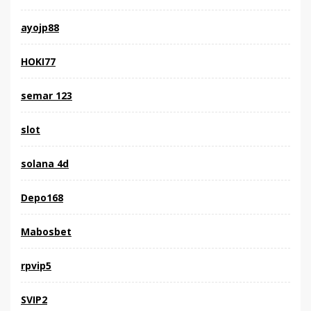
ayojp88
HOKI77
semar 123
slot
solana 4d
Depo168
Mabosbet
rpvip5
SVIP2