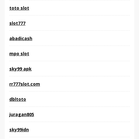
toto slot
slot777
abadicash
mpo slot
sky99 apk
rr777slot.com
dbltoto
juragan805
sky99idn