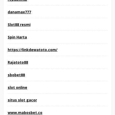
danamax777
Slot88 resmi
Spin Harta
https://linkdewatoto.com/
Rajatoto88
sbobet88
slot online
situs slot gacor
www.mabosbet.co