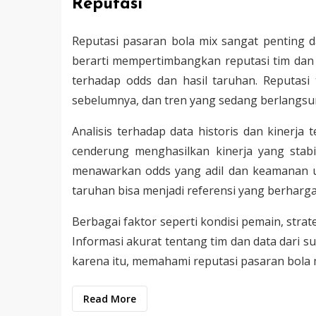
Reputasi
Reputasi pasaran bola mix sangat penting d
berarti mempertimbangkan reputasi tim dan 
terhadap odds dan hasil taruhan. Reputasi t
sebelumnya, dan tren yang sedang berlangsu
Analisis terhadap data historis dan kinerj
cenderung menghasilkan kinerja yang stabil
menawarkan odds yang adil dan keamanan un
taruhan bisa menjadi referensi yang berharga
Berbagai faktor seperti kondisi pemain, stra
Informasi akurat tentang tim dan data dari 
karena itu, memahami reputasi pasaran bola 
Read More