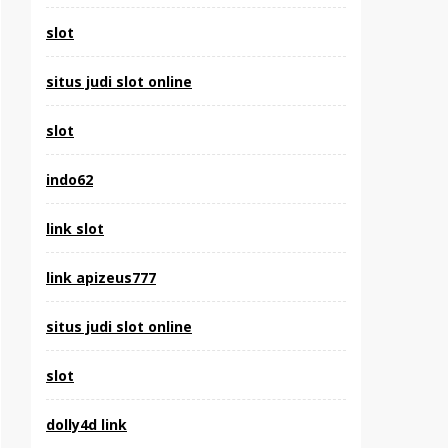
slot
situs judi slot online
slot
indo62
link slot
link apizeus777
situs judi slot online
slot
dolly4d link