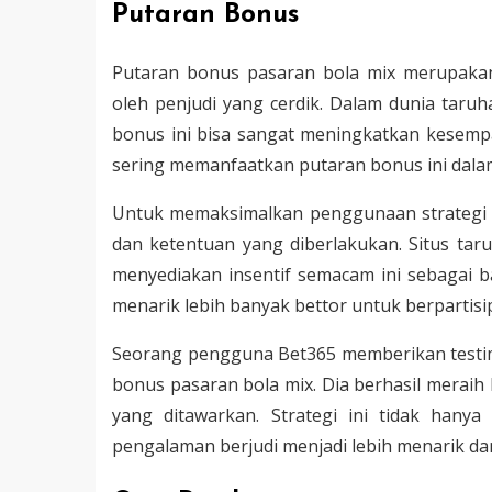
Putaran Bonus
Putaran bonus pasaran bola mix merupakan
oleh penjudi yang cerdik. Dalam dunia tar
bonus ini bisa sangat meningkatkan kesemp
sering memanfaatkan putaran bonus ini dala
Untuk memaksimalkan penggunaan strategi p
dan ketentuan yang diberlakukan. Situs taru
menyediakan insentif semacam ini sebagai 
menarik lebih banyak bettor untuk berpartisip
Seorang pengguna Bet365 memberikan testim
bonus pasaran bola mix. Dia berhasil merai
yang ditawarkan. Strategi ini tidak han
pengalaman berjudi menjadi lebih menarik 