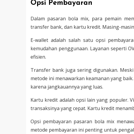
Opsi Pembayaran
Dalam pasaran bola mix, para pemain memil
transfer bank, dan kartu kredit. Masing-masin
E-wallet adalah salah satu opsi pembayar
kemudahan penggunaan. Layanan seperti OV
efisien.
Transfer bank juga sering digunakan. Meski
metode ini menawarkan keamanan yang baik. 
karena jangkauannya yang luas.
Kartu kredit adalah opsi lain yang populer. 
transaksinya yang cepat. Kartu kredit menamba
Opsi pembayaran pasaran bola mix menawar
metode pembayaran ini penting untuk penga