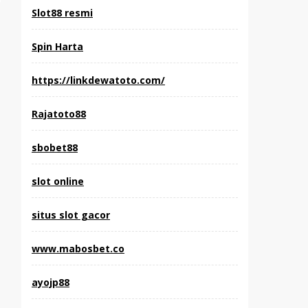
Slot88 resmi
Spin Harta
https://linkdewatoto.com/
Rajatoto88
sbobet88
slot online
situs slot gacor
www.mabosbet.co
ayojp88