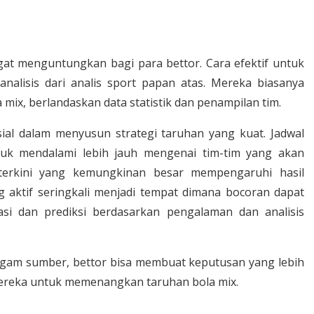
at menguntungkan bagi para bettor. Cara efektif untuk
alisis dari analis sport papan atas. Mereka biasanya
mix, berlandaskan data statistik dan penampilan tim.
ial dalam menyusun strategi taruhan yang kuat. Jadwal
tuk mendalami lebih jauh mengenai tim-tim yang akan
terkini yang kemungkinan besar mempengaruhi hasil
g aktif seringkali menjadi tempat dimana bocoran dapat
si dan prediksi berdasarkan pengalaman dan analisis
gam sumber, bettor bisa membuat keputusan yang lebih
mereka untuk memenangkan taruhan bola mix.