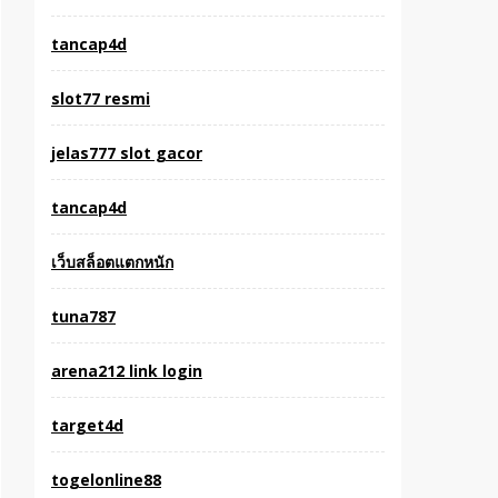
tancap4d
slot77 resmi
jelas777 slot gacor
tancap4d
เว็บสล็อตแตกหนัก
tuna787
arena212 link login
target4d
togelonline88