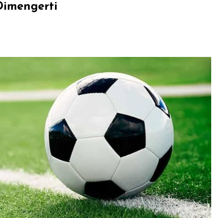
Dimengerti