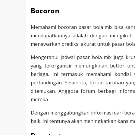
Bocoran
Memahami bocoran pasar bola mix bisa sang
mendapatkannya adalah dengan mengikuti an
menawarkan prediksi akurat untuk pasar bola 
Mengetahui jadwal pasar bola mix juga krus
yang terorganisir memungkinan bettor un
berlaga. Ini termasuk memahami kondisi 
pertandingan. Selain itu, forum taruhan yan
ditemukan. Anggota forum berbagi informa
mereka.
Dengan menggabungkan informasi dari bera
baik. Ini tentunya akan meningkatkan kans 