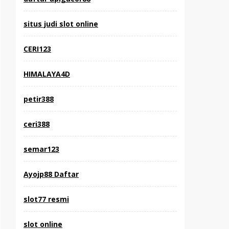
situs judi slot online
CERI123
HIMALAYA4D
petir388
ceri388
semar123
Ayojp88 Daftar
slot77 resmi
slot online