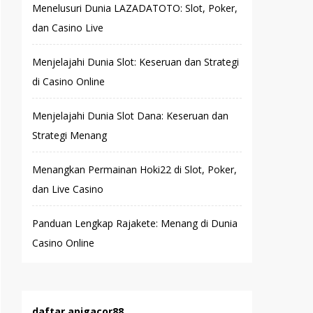
Menelusuri Dunia LAZADATOTO: Slot, Poker,
dan Casino Live
Menjelajahi Dunia Slot: Keseruan dan Strategi
di Casino Online
Menjelajahi Dunia Slot Dana: Keseruan dan
Strategi Menang
Menangkan Permainan Hoki22 di Slot, Poker,
dan Live Casino
Panduan Lengkap Rajakete: Menang di Dunia
Casino Online
daftar apigacor88