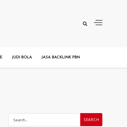
E
JUDI BOLA
JASA BACKLINK PBN
Search
for: