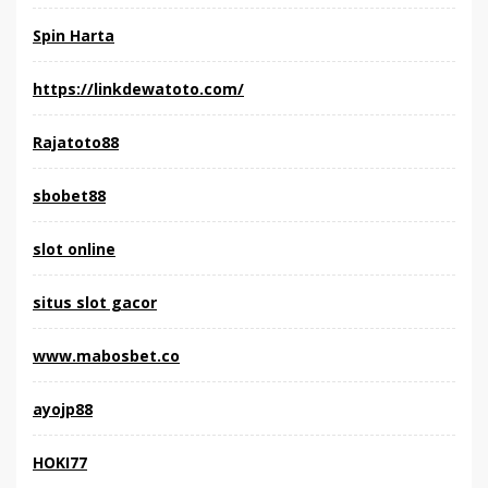
Spin Harta
https://linkdewatoto.com/
Rajatoto88
sbobet88
slot online
situs slot gacor
www.mabosbet.co
ayojp88
HOKI77