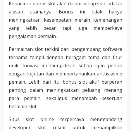
Kehadiran bonus slot aktif dalam setiap spin adalah
alasan utamanya. Bonus ini tidak hanya
meningkatkan kesempatan meraih kemenangan
yang lebih besar tapi juga memperkaya
pengalaman bermain.
Permainan slot terkini dari pengembang software
ternama tampil dengan beragam tema dan fitur
unik. Inovasi ini menjadikan setiap spin penuh
dengan kejutan dan mempertahankan antusiasme
pemain. Lebih dari itu, bonus slot aktif berperan
penting dalam meningkatkan peluang menang
para pemain, sekaligus menambah keseruan
bermain slot.
Situs slot online terpercaya menggandeng
developer slot resmi untuk menampilkan