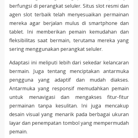
berfungsi di perangkat seluler. Situs slot resmi dan
agen slot terbaik telah menyesuaikan permainan
mereka agar berjalan mulus di smartphone dan
tablet. Ini memberikan pemain kemudahan dan
fleksibilitas saat bermain, terutama mereka yang
sering menggunakan perangkat seluler.
Adaptasi ini meliputi lebih dari sekedar kelancaran
bermain. Juga tentang menciptakan antarmuka
pengguna yang adaptif dan mudah diakses.
Antarmuka yang responsif memudahkan pemain
untuk menavigasi dan mengakses fitur-fitur
permainan tanpa kesulitan. Ini juga mencakup
desain visual yang menarik pada berbagai ukuran
layar dan penempatan tombol yang mempermudah
pemain.