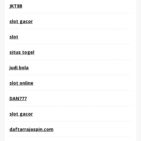
JKT88
slot gacor
slot
situs togel
judi bola
slot online
DAN777
slot gacor
daftarrajaspin.com