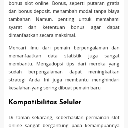
bonus slot online. Bonus, seperti putaran gratis
dan bonus deposit, menambah modal tanpa biaya
tambahan. Namun, penting untuk memahami
syarat dan ketentuan bonus agar dapat
dimanfaatkan secara maksimal.
Mencari ilmu dari pemain berpengalaman dan
memanfaatkan data statistik juga sangat
membantu. Mengadopsi tips dari mereka yang
sudah berpengalaman dapat meningkatkan
strategi Anda. Ini juga membantu menghindari
kesalahan yang sering dibuat pemain baru.
Kompatibilitas Seluler
Di zaman sekarang, keberhasilan permainan slot
online sangat bergantung pada kemampuannya