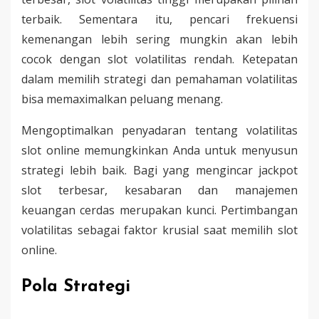
terbaik. Sementara itu, pencari frekuensi
kemenangan lebih sering mungkin akan lebih
cocok dengan slot volatilitas rendah. Ketepatan
dalam memilih strategi dan pemahaman volatilitas
bisa memaximalkan peluang menang.
Mengoptimalkan penyadaran tentang volatilitas
slot online memungkinkan Anda untuk menyusun
strategi lebih baik. Bagi yang mengincar jackpot
slot terbesar, kesabaran dan manajemen
keuangan cerdas merupakan kunci. Pertimbangan
volatilitas sebagai faktor krusial saat memilih slot
online.
Pola Strategi