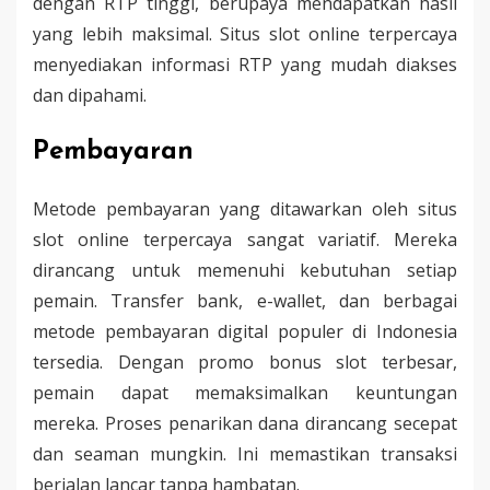
dengan RTP tinggi, berupaya mendapatkan hasil
yang lebih maksimal. Situs slot online terpercaya
menyediakan informasi RTP yang mudah diakses
dan dipahami.
Pembayaran
Metode pembayaran yang ditawarkan oleh situs
slot online terpercaya sangat variatif. Mereka
dirancang untuk memenuhi kebutuhan setiap
pemain. Transfer bank, e-wallet, dan berbagai
metode pembayaran digital populer di Indonesia
tersedia. Dengan promo bonus slot terbesar,
pemain dapat memaksimalkan keuntungan
mereka. Proses penarikan dana dirancang secepat
dan seaman mungkin. Ini memastikan transaksi
berjalan lancar tanpa hambatan.