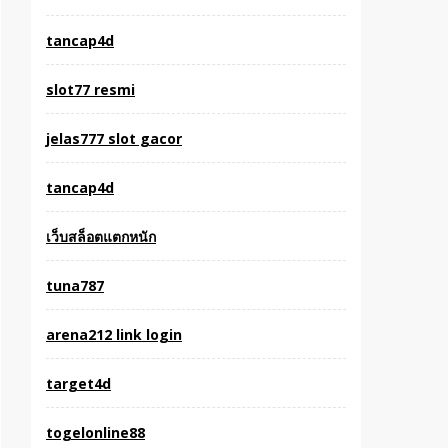
tancap4d
slot77 resmi
jelas777 slot gacor
tancap4d
เว็บสล็อตแตกหนัก
tuna787
arena212 link login
target4d
togelonline88