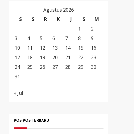
Agustus 2026
S
S
R
K
J
S
M
1
2
3
4
5
6
7
8
9
10
11
12
13
14
15
16
17
18
19
20
21
22
23
24
25
26
27
28
29
30
31
« Jul
POS-POS TERBARU