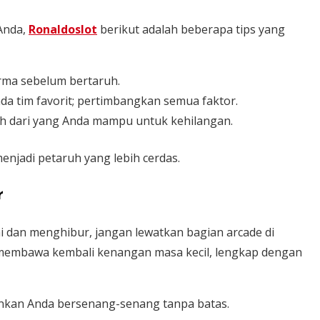
Anda,
Ronaldoslot
berikut adalah beberapa tips yang
orma sebelum bertaruh.
a tim favorit; pertimbangkan semua faktor.
ih dari yang Anda mampu untuk kehilangan.
njadi petaruh yang lebih cerdas.
r
i dan menghibur, jangan lewatkan bagian arcade di
 membawa kembali kenangan masa kecil, lengkap dengan
nkan Anda bersenang-senang tanpa batas.