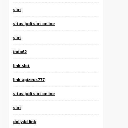
slot
situs judi slot online
slot
indo62
link slot
link apizeus777
situs judi slot online
slot
dolly4d link