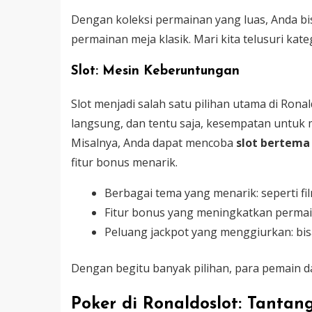
Dengan koleksi permainan yang luas, Anda b
permainan meja klasik. Mari kita telusuri kat
Slot: Mesin Keberuntungan
Slot menjadi salah satu pilihan utama di Ro
langsung, dan tentu saja, kesempatan untuk
Misalnya, Anda dapat mencoba
slot bertema
fitur bonus menarik.
Berbagai tema yang menarik: seperti fi
Fitur bonus yang meningkatkan permain
Peluang jackpot yang menggiurkan: bis
Dengan begitu banyak pilihan, para pemain
Poker di Ronaldoslot: Tanta