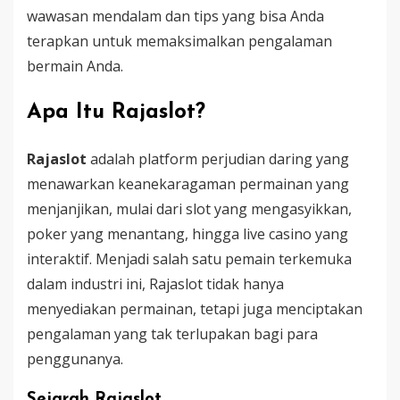
wawasan mendalam dan tips yang bisa Anda
terapkan untuk memaksimalkan pengalaman
bermain Anda.
Apa Itu Rajaslot?
Rajaslot
adalah platform perjudian daring yang
menawarkan keanekaragaman permainan yang
menjanjikan, mulai dari slot yang mengasyikkan,
poker yang menantang, hingga live casino yang
interaktif. Menjadi salah satu pemain terkemuka
dalam industri ini, Rajaslot tidak hanya
menyediakan permainan, tetapi juga menciptakan
pengalaman yang tak terlupakan bagi para
penggunanya.
Sejarah Rajaslot