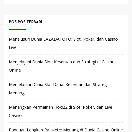
POS-POS TERBARU
Menelusuri Dunia LAZADATOTO: Slot, Poker, dan Casino
Live
Menjelajahi Dunia Slot: Keseruan dan Strategi di Casino
Online
Menjelajahi Dunia Slot Dana: Keseruan dan Strategi
Menang
Menangkan Permainan Hoki22 di Slot, Poker, dan Live
Casino
Panduan Lengkap Rajakete: Menang di Dunia Casino Online