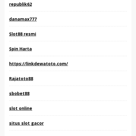
republik62
danamax777
Slot88 resmi
Spin Harta
https://linkdewatoto.com/
Rajatoto88
sbobet88
slot online
situs slot gacor