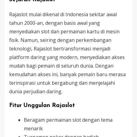
Rajaslot mulai dikenal di Indonesia sekitar awal
tahun 2000-an, dengan basis awal yang
menyediakan slot dan permainan kartu di mesin
fisik. Namun, seiring dengan perkembangan
teknologi, Rajaslot bertransformasi menjadi
platform daring yang modern, menyediakan akses
mudah bagi pemain di seluruh dunia. Dengan
kemudahan akses ini, banyak pemain baru merasa
terinspirasi untuk bergabung dan menjelajahi
dunia perjudian daring.
Fitur Unggulan Rajaslot
Beragam permainan slot dengan tema
menarik