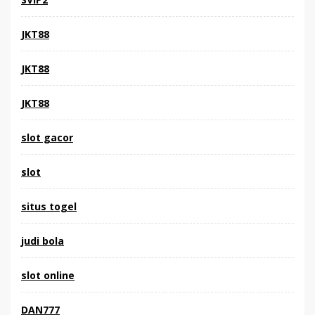
JKT88
JKT88
JKT88
slot gacor
slot
situs togel
judi bola
slot online
DAN777