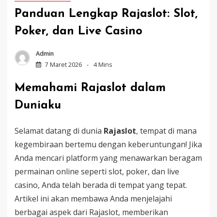
Panduan Lengkap Rajaslot: Slot,
Poker, dan Live Casino
Admin
7 Maret 2026
4 Mins
Memahami Rajaslot dalam
Duniaku
Selamat datang di dunia
Rajaslot
, tempat di mana
kegembiraan bertemu dengan keberuntungan! Jika
Anda mencari platform yang menawarkan beragam
permainan online seperti slot, poker, dan live
casino, Anda telah berada di tempat yang tepat.
Artikel ini akan membawa Anda menjelajahi
berbagai aspek dari Rajaslot, memberikan