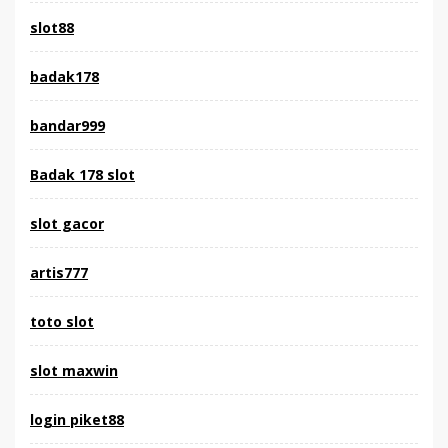
slot88
badak178
bandar999
Badak 178 slot
slot gacor
artis777
toto slot
slot maxwin
login piket88