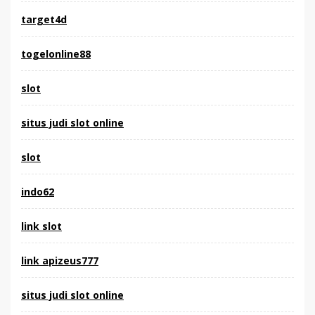
target4d
togelonline88
slot
situs judi slot online
slot
indo62
link slot
link apizeus777
situs judi slot online