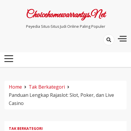
Skip
to
Choicehomewarrantys.net
content
Peyedia Situs-Situs Judi Online Paling Populer
Home
Tak Berkategori
Panduan Lengkap Rajaslot: Slot, Poker, dan Live
Casino
TAK BERKATEGORI