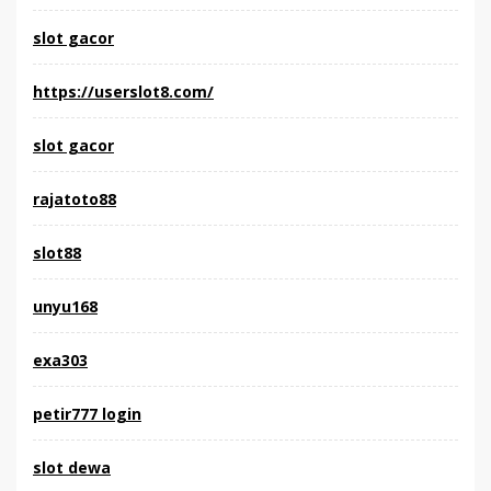
slot gacor
https://userslot8.com/
slot gacor
rajatoto88
slot88
unyu168
exa303
petir777 login
slot dewa