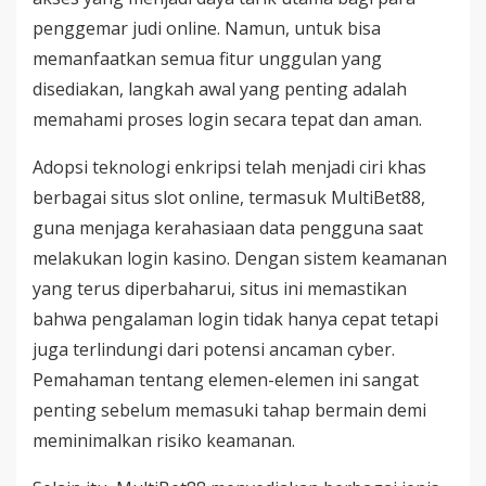
penggemar judi online. Namun, untuk bisa
memanfaatkan semua fitur unggulan yang
disediakan, langkah awal yang penting adalah
memahami proses login secara tepat dan aman.
Adopsi teknologi enkripsi telah menjadi ciri khas
berbagai situs slot online, termasuk MultiBet88,
guna menjaga kerahasiaan data pengguna saat
melakukan login kasino. Dengan sistem keamanan
yang terus diperbaharui, situs ini memastikan
bahwa pengalaman login tidak hanya cepat tetapi
juga terlindungi dari potensi ancaman cyber.
Pemahaman tentang elemen-elemen ini sangat
penting sebelum memasuki tahap bermain demi
meminimalkan risiko keamanan.