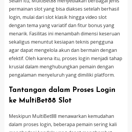
Selain itu, MultiBet88 menyediakan berbagai jenis
permainan slot yang bisa diakses setelah berhasil
login, mulai dari slot klasik hingga video slot
dengan tema yang variatif dan fitur bonus yang
menarik. Fasilitas ini menambah dimensi keseruan
sekaligus menuntut kesiapan teknis pengguna
agar dapat mengelola akun dan bermain dengan
efektif. Oleh karena itu, proses login menjadi tahap
krusial dalam menghubungkan pemain dengan
pengalaman menyeluruh yang dimiliki platform.
Tantangan dalam Proses Login
ke MultiBet88 Slot
Meskipun MultiBet88 menawarkan kemudahan
dalam proses login, beberapa pemain sering kali