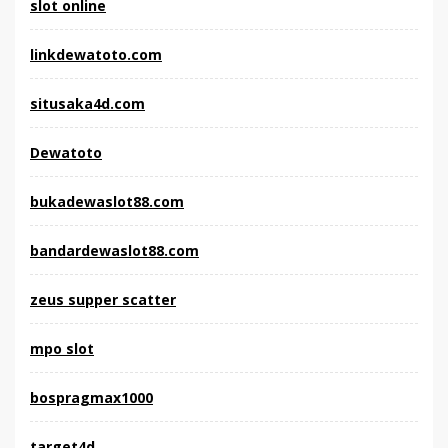
slot online
linkdewatoto.com
situsaka4d.com
Dewatoto
bukadewaslot88.com
bandardewaslot88.com
zeus supper scatter
mpo slot
bospragmax1000
target4d