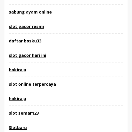
sabung ayam online
slot gacor resmi
daftar bosku33
slot gacor hari ini
hokiraja
slot online terpercaya
hokiraja
slot semar123
Slotbaru