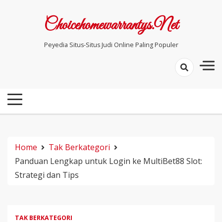
Skip
to
Choicehomewarrantys.net
content
Peyedia Situs-Situs Judi Online Paling Populer
Home
Tak Berkategori
Panduan Lengkap untuk Login ke MultiBet88 Slot:
Strategi dan Tips
TAK BERKATEGORI