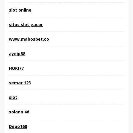
slot online
situs slot gacor
www.mabosbet.co
ayojp88
HOKI77
semar 123
slot
solana 4d
Depo168