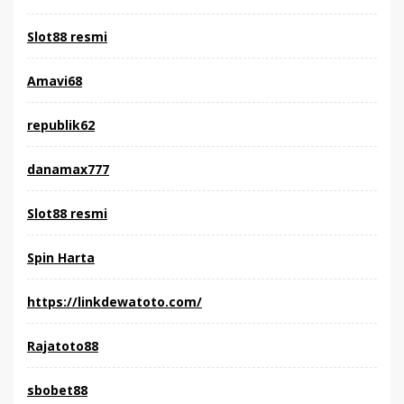
Slot88 resmi
Amavi68
republik62
danamax777
Slot88 resmi
Spin Harta
https://linkdewatoto.com/
Rajatoto88
sbobet88