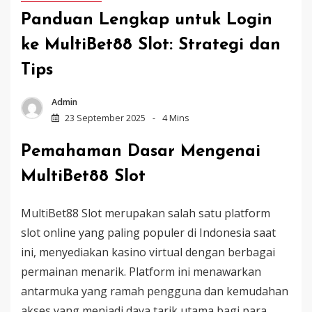
Panduan Lengkap untuk Login
ke MultiBet88 Slot: Strategi dan
Tips
Admin
23 September 2025
4 Mins
Pemahaman Dasar Mengenai
MultiBet88 Slot
MultiBet88 Slot merupakan salah satu platform
slot online yang paling populer di Indonesia saat
ini, menyediakan kasino virtual dengan berbagai
permainan menarik. Platform ini menawarkan
antarmuka yang ramah pengguna dan kemudahan
akses yang menjadi daya tarik utama bagi para