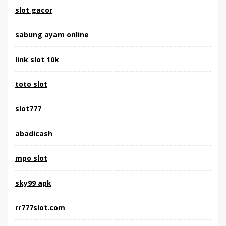
slot gacor
sabung ayam online
link slot 10k
toto slot
slot777
abadicash
mpo slot
sky99 apk
rr777slot.com