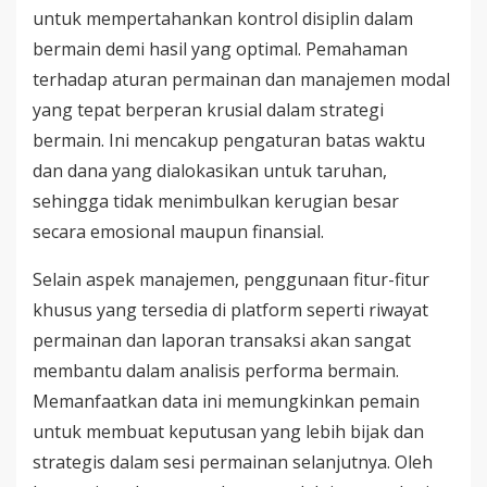
untuk mempertahankan kontrol disiplin dalam
bermain demi hasil yang optimal. Pemahaman
terhadap aturan permainan dan manajemen modal
yang tepat berperan krusial dalam strategi
bermain. Ini mencakup pengaturan batas waktu
dan dana yang dialokasikan untuk taruhan,
sehingga tidak menimbulkan kerugian besar
secara emosional maupun finansial.
Selain aspek manajemen, penggunaan fitur-fitur
khusus yang tersedia di platform seperti riwayat
permainan dan laporan transaksi akan sangat
membantu dalam analisis performa bermain.
Memanfaatkan data ini memungkinkan pemain
untuk membuat keputusan yang lebih bijak dan
strategis dalam sesi permainan selanjutnya. Oleh