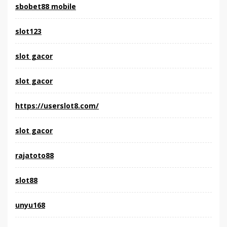
sbobet88 mobile
slot123
slot gacor
slot gacor
https://userslot8.com/
slot gacor
rajatoto88
slot88
unyu168