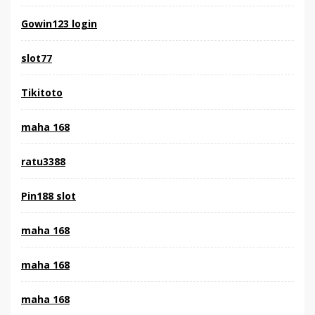
Gowin123 login
slot77
Tikitoto
maha 168
ratu3388
Pin188 slot
maha 168
maha 168
maha 168