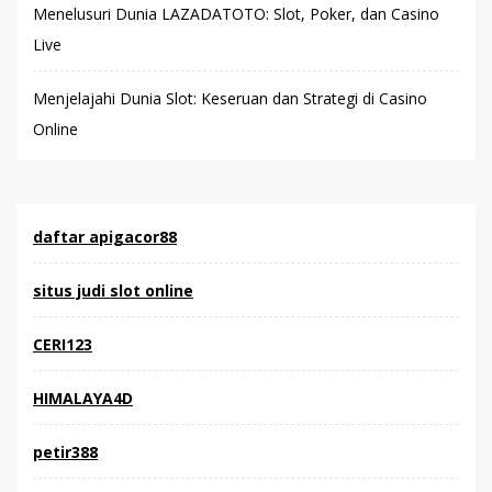
Menelusuri Dunia LAZADATOTO: Slot, Poker, dan Casino
Live
Menjelajahi Dunia Slot: Keseruan dan Strategi di Casino
Online
daftar apigacor88
situs judi slot online
CERI123
HIMALAYA4D
petir388