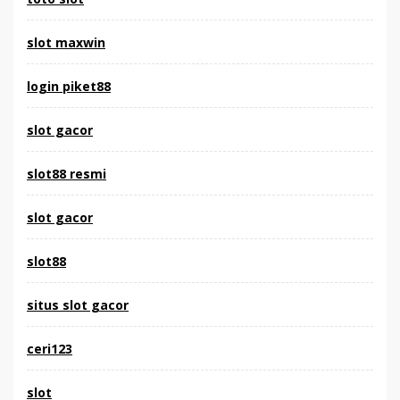
slot maxwin
login piket88
slot gacor
slot88 resmi
slot gacor
slot88
situs slot gacor
ceri123
slot