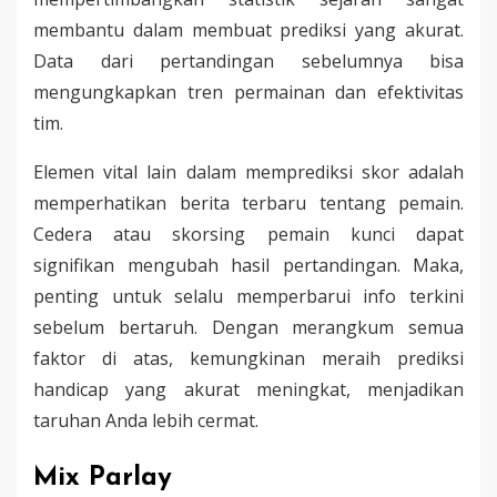
membantu dalam membuat prediksi yang akurat.
Data dari pertandingan sebelumnya bisa
mengungkapkan tren permainan dan efektivitas
tim.
Elemen vital lain dalam memprediksi skor adalah
memperhatikan berita terbaru tentang pemain.
Cedera atau skorsing pemain kunci dapat
signifikan mengubah hasil pertandingan. Maka,
penting untuk selalu memperbarui info terkini
sebelum bertaruh. Dengan merangkum semua
faktor di atas, kemungkinan meraih prediksi
handicap yang akurat meningkat, menjadikan
taruhan Anda lebih cermat.
Mix Parlay