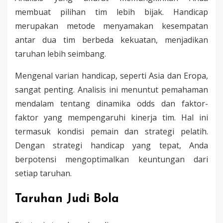
membuat pilihan tim lebih bijak. Handicap
merupakan metode menyamakan kesempatan
antar dua tim berbeda kekuatan, menjadikan
taruhan lebih seimbang.
Mengenal varian handicap, seperti Asia dan Eropa,
sangat penting. Analisis ini menuntut pemahaman
mendalam tentang dinamika odds dan faktor-
faktor yang mempengaruhi kinerja tim. Hal ini
termasuk kondisi pemain dan strategi pelatih.
Dengan strategi handicap yang tepat, Anda
berpotensi mengoptimalkan keuntungan dari
setiap taruhan.
Taruhan Judi Bola