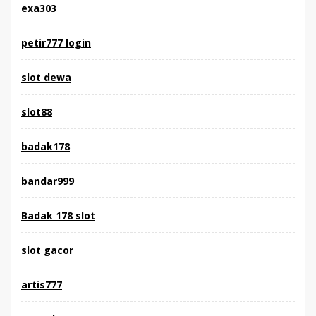
exa303
petir777 login
slot dewa
slot88
badak178
bandar999
Badak 178 slot
slot gacor
artis777