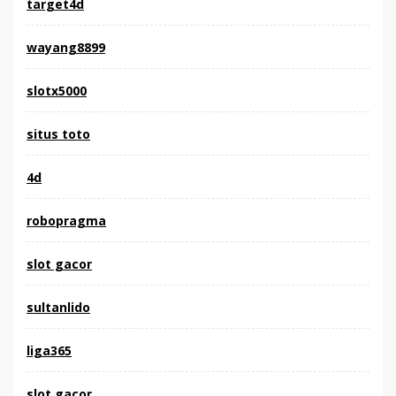
target4d
wayang8899
slotx5000
situs toto
4d
robopragma
slot gacor
sultanlido
liga365
slot gacor