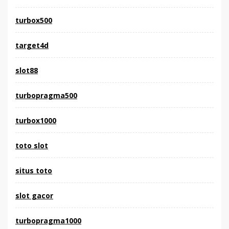
turbox500
target4d
slot88
turbopragma500
turbox1000
toto slot
situs toto
slot gacor
turbopragma1000