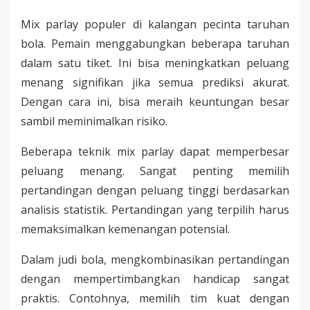
Mix parlay populer di kalangan pecinta taruhan
bola. Pemain menggabungkan beberapa taruhan
dalam satu tiket. Ini bisa meningkatkan peluang
menang signifikan jika semua prediksi akurat.
Dengan cara ini, bisa meraih keuntungan besar
sambil meminimalkan risiko.
Beberapa teknik mix parlay dapat memperbesar
peluang menang. Sangat penting memilih
pertandingan dengan peluang tinggi berdasarkan
analisis statistik. Pertandingan yang terpilih harus
memaksimalkan kemenangan potensial.
Dalam judi bola, mengkombinasikan pertandingan
dengan mempertimbangkan handicap sangat
praktis. Contohnya, memilih tim kuat dengan