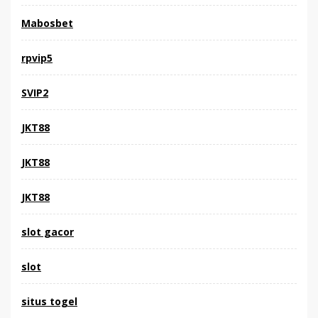
Mabosbet
rpvip5
SVIP2
JKT88
JKT88
JKT88
slot gacor
slot
situs togel