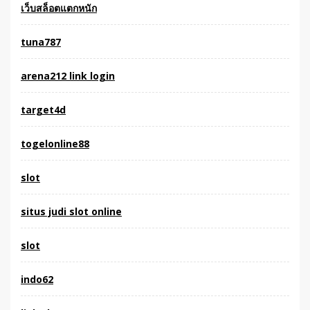
เว็บสล็อตแตกหนัก
tuna787
arena212 link login
target4d
togelonline88
slot
situs judi slot online
slot
indo62