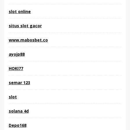
slot online
situs slot gacor
www.mabosbet.co
ayojp88
HOKI77
semar 123
slot
solana 4d
Depo168