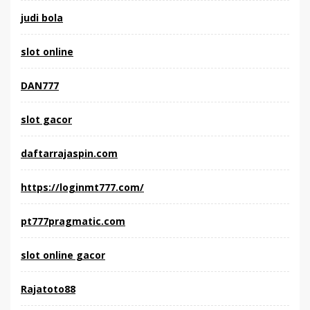
judi bola
slot online
DAN777
slot gacor
daftarrajaspin.com
https://loginmt777.com/
pt777pragmatic.com
slot online gacor
Rajatoto88