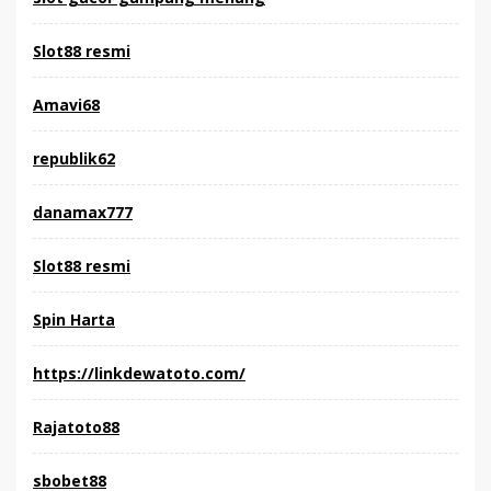
Slot88 resmi
Amavi68
republik62
danamax777
Slot88 resmi
Spin Harta
https://linkdewatoto.com/
Rajatoto88
sbobet88