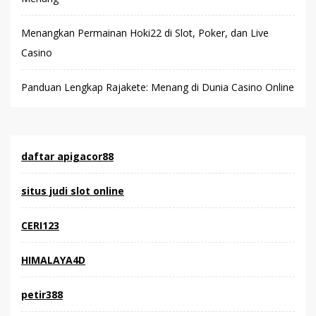
Menangkan Permainan Hoki22 di Slot, Poker, dan Live
Casino
Panduan Lengkap Rajakete: Menang di Dunia Casino Online
daftar apigacor88
situs judi slot online
CERI123
HIMALAYA4D
petir388