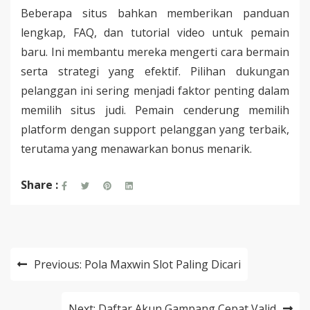
Beberapa situs bahkan memberikan panduan
lengkap, FAQ, dan tutorial video untuk pemain
baru. Ini membantu mereka mengerti cara bermain
serta strategi yang efektif. Pilihan dukungan
pelanggan ini sering menjadi faktor penting dalam
memilih situs judi. Pemain cenderung memilih
platform dengan support pelanggan yang terbaik,
terutama yang menawarkan bonus menarik.
Share :
Navigasi
Previous:
Pola Maxwin Slot Paling Dicari
pos
Next:
Daftar Akun Gampang Cepat Valid