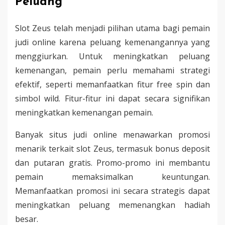
Peluang
Slot Zeus telah menjadi pilihan utama bagi pemain
judi online karena peluang kemenangannya yang
menggiurkan. Untuk meningkatkan peluang
kemenangan, pemain perlu memahami strategi
efektif, seperti memanfaatkan fitur free spin dan
simbol wild. Fitur-fitur ini dapat secara signifikan
meningkatkan kemenangan pemain.
Banyak situs judi online menawarkan promosi
menarik terkait slot Zeus, termasuk bonus deposit
dan putaran gratis. Promo-promo ini membantu
pemain memaksimalkan keuntungan.
Memanfaatkan promosi ini secara strategis dapat
meningkatkan peluang memenangkan hadiah
besar.