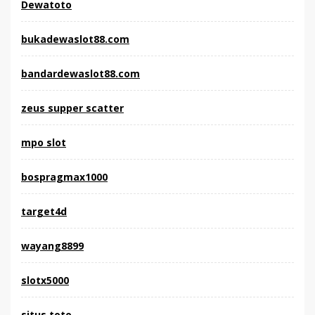
Dewatoto
bukadewaslot88.com
bandardewaslot88.com
zeus supper scatter
mpo slot
bospragmax1000
target4d
wayang8899
slotx5000
situs toto