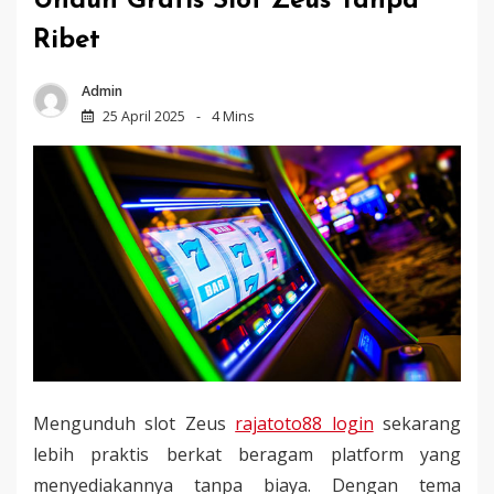
Unduh Gratis Slot Zeus Tanpa
Ribet
Admin
25 April 2025
4 Mins
Mengunduh slot Zeus
rajatoto88 login
sekarang
lebih praktis berkat beragam platform yang
menyediakannya tanpa biaya. Dengan tema