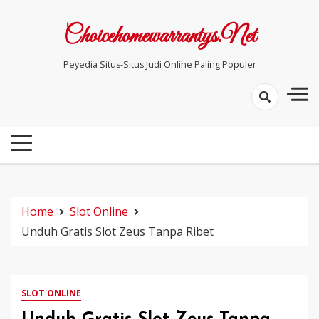
Skip
to
Choicehomewarrantys.net
content
Peyedia Situs-Situs Judi Online Paling Populer
Home
Slot Online
Unduh Gratis Slot Zeus Tanpa Ribet
SLOT ONLINE