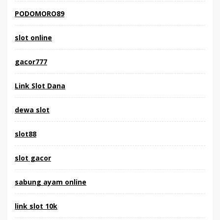
PODOMORO89
slot online
gacor777
Link Slot Dana
dewa slot
slot88
slot gacor
sabung ayam online
link slot 10k