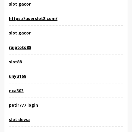
slot gacor
https://userslot8.com/
slot gacor
rajatoto88
slot88
unyu168
exa303
petir777 login
slot dewa