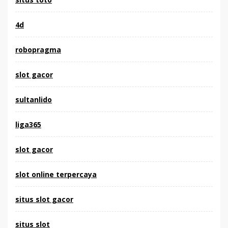
4d
robopragma
slot gacor
sultanlido
liga365
slot gacor
slot online terpercaya
situs slot gacor
situs slot