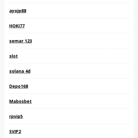
ayojp88
HOKI77
semar 123
slot
solana 4d
Depo168
Mabosbet
rpvip5
SVIP2