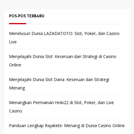
POS-POS TERBARU
Menelusuri Dunia LAZADATOTO: Slot, Poker, dan Casino
Live
Menjelajahi Dunia Slot: Keseruan dan Strategi di Casino
Online
Menjelajahi Dunia Slot Dana: Keseruan dan Strategi
Menang
Menangkan Permainan Hoki22 di Slot, Poker, dan Live
Casino
Panduan Lengkap Rajakete: Menang di Dunia Casino Online