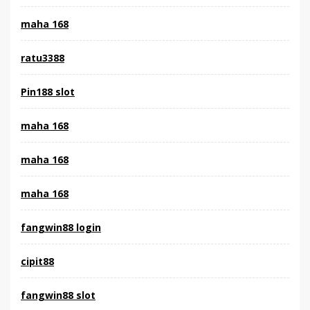
maha 168
ratu3388
Pin188 slot
maha 168
maha 168
maha 168
fangwin88 login
cipit88
fangwin88 slot