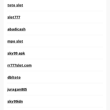
toto slot
slot777
abadicash
mpo slot
sky99 apk
rr777slot.com
dbltoto
juragan805
sky99idn