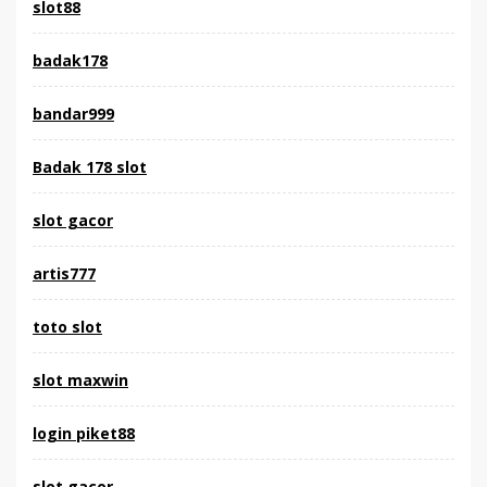
slot88
badak178
bandar999
Badak 178 slot
slot gacor
artis777
toto slot
slot maxwin
login piket88
slot gacor