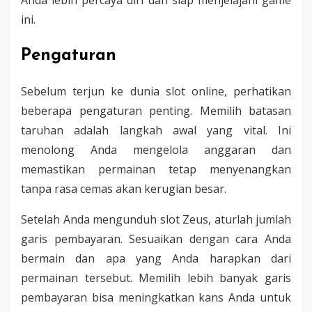
ini.
Pengaturan
Sebelum terjun ke dunia slot online, perhatikan
beberapa pengaturan penting. Memilih batasan
taruhan adalah langkah awal yang vital. Ini
menolong Anda mengelola anggaran dan
memastikan permainan tetap menyenangkan
tanpa rasa cemas akan kerugian besar.
Setelah Anda mengunduh slot Zeus, aturlah jumlah
garis pembayaran. Sesuaikan dengan cara Anda
bermain dan apa yang Anda harapkan dari
permainan tersebut. Memilih lebih banyak garis
pembayaran bisa meningkatkan kans Anda untuk