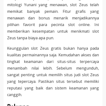
mitologi Yunani yang menawan, slot Zeus telah
memikat banyak pemain. Fitur grafis yang
menawan dan bonus menarik menjadikannya
pilihan favorit para pecinta slot online. Ini
memberikan kesempatan untuk menikmati slot
Zeus tanpa biaya apa pun.
Keunggulan slot Zeus gratis bukan hanya pada
kualitas permainannya saja. Kemudahan akses dan
tingkat keamanan dari situs-situs terpercaya
menambah nilai lebih. Sebelum mengunduh,
sangat penting untuk memilih situs judi slot Zeus
yang tepercaya. Pastikan situs tersebut memiliki
reputasi yang baik dan sistem keamanan yang
canggih.