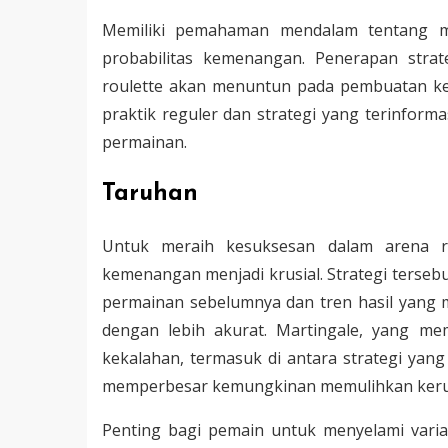
Memiliki pemahaman mendalam tentang me
probabilitas kemenangan. Penerapan stra
roulette akan menuntun pada pembuatan kep
praktik reguler dan strategi yang terinform
permainan.
Taruhan
Untuk meraih kesuksesan dalam arena ro
kemenangan menjadi krusial. Strategi tersebu
permainan sebelumnya dan tren hasil yang
dengan lebih akurat. Martingale, yang m
kekalahan, termasuk di antara strategi yang
memperbesar kemungkinan memulihkan keru
Penting bagi pemain untuk menyelami varias