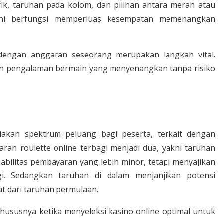
ik, taruhan pada kolom, dan pilihan antara merah atau
 ini berfungsi memperluas kesempatan memenangkan
engan anggaran seseorang merupakan langkah vital.
an pengalaman bermain yang menyenangkan tanpa risiko
iakan spektrum peluang bagi peserta, terkait dengan
ran roulette online terbagi menjadi dua, yakni taruhan
babilitas pembayaran yang lebih minor, tetapi menyajikan
gi. Sedangkan taruhan di dalam menjanjikan potensi
at dari taruhan permulaan.
khususnya ketika menyeleksi kasino online optimal untuk