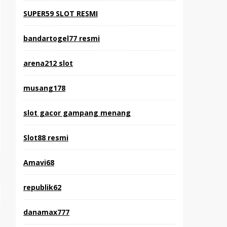
SUPER59 SLOT RESMI
bandartogel77 resmi
arena212 slot
musang178
slot gacor gampang menang
Slot88 resmi
Amavi68
republik62
danamax777