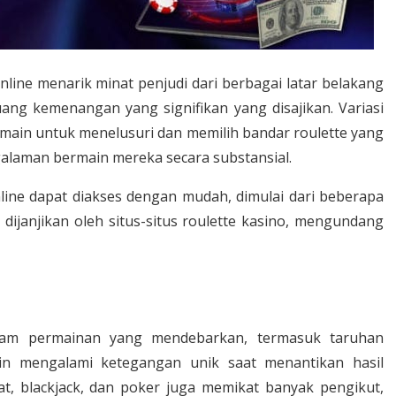
line menarik minat penjudi dari berbagai latar belakang
ang kemenangan yang signifikan yang disajikan. Variasi
emain untuk menelusuri dan memilih bandar roulette yang
galaman bermain mereka secara substansial.
line dapat diakses dengan mudah, dimulai dari beberapa
 dijanjikan oleh situs-situs roulette kasino, mengundang
agam permainan yang mendebarkan, termasuk taruhan
n mengalami ketegangan unik saat menantikan hasil
at, blackjack, dan poker juga memikat banyak pengikut,