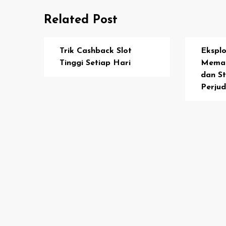
Related Post
Trik Cashback Slot
Eksplo
Tinggi Setiap Hari
Memah
dan St
Perjud