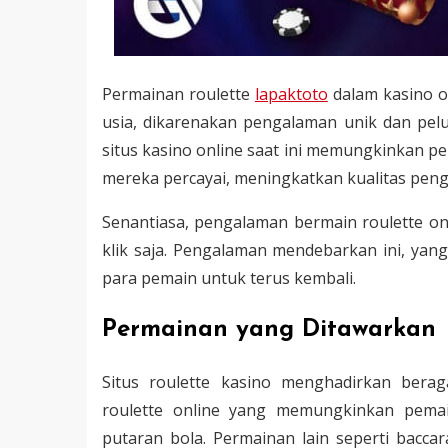
Permainan roulette
lapaktoto
dalam kasino on
usia, dikarenakan pengalaman unik dan pelu
situs kasino online saat ini memungkinkan p
mereka percayai, meningkatkan kualitas pen
Senantiasa, pengalaman bermain roulette on
klik saja. Pengalaman mendebarkan ini, yang
para pemain untuk terus kembali.
Permainan yang Ditawarkan
Situs roulette kasino menghadirkan ber
roulette online yang memungkinkan pemai
putaran bola. Permainan lain seperti baccar