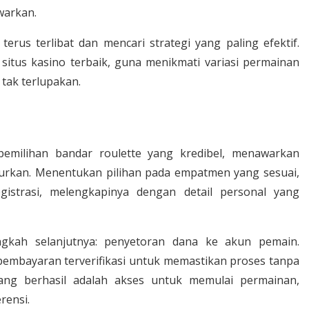
warkan.
us terlibat dan mencari strategi yang paling efektif.
r situs kasino terbaik, guna menikmati variasi permainan
tak terlupakan.
emilihan bandar roulette yang kredibel, menawarkan
urkan. Menentukan pilihan pada empatmen yang sesuai,
istrasi, melengkapinya dengan detail personal yang
gkah selanjutnya: penyetoran dana ke akun pemain.
embayaran terverifikasi untuk memastikan proses tanpa
ang berhasil adalah akses untuk memulai permainan,
rensi.