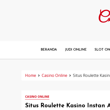
Skip
to
Ch
content
BERANDA
JUDI ONLINE
SLOT ON
Home
Casino Online
Situs Roulette Kasin
CASINO ONLINE
Situs Roulette Kasino Instan A