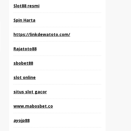
Slot88 resmi
Spin Harta
https://linkdewatoto.com/
Rajatoto88
sbobet88
slot online
situs slot gacor
www.mabosbet.co
ayojp88