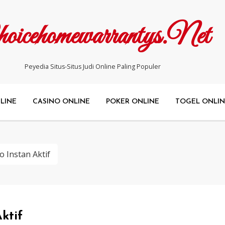
oicehomewarrantys.net
Peyedia Situs-Situs Judi Online Paling Populer
LINE
CASINO ONLINE
POKER ONLINE
TOGEL ONLIN
o Instan Aktif
ktif