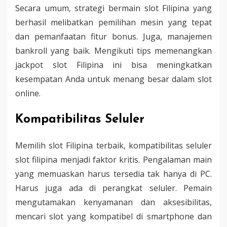
Secara umum, strategi bermain slot Filipina yang
berhasil melibatkan pemilihan mesin yang tepat
dan pemanfaatan fitur bonus. Juga, manajemen
bankroll yang baik. Mengikuti tips memenangkan
jackpot slot Filipina ini bisa meningkatkan
kesempatan Anda untuk menang besar dalam slot
online.
Kompatibilitas Seluler
Memilih slot Filipina terbaik, kompatibilitas seluler
slot filipina menjadi faktor kritis. Pengalaman main
yang memuaskan harus tersedia tak hanya di PC.
Harus juga ada di perangkat seluler. Pemain
mengutamakan kenyamanan dan aksesibilitas,
mencari slot yang kompatibel di smartphone dan