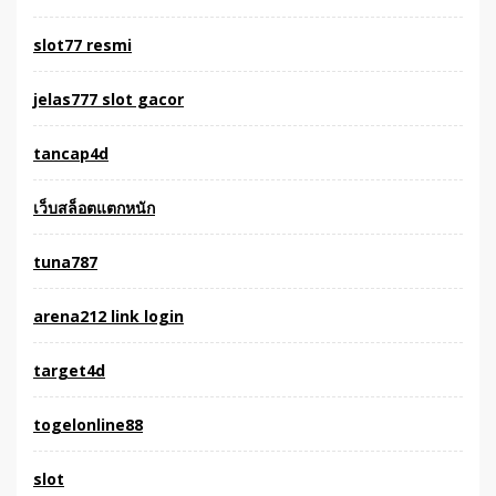
slot77 resmi
jelas777 slot gacor
tancap4d
เว็บสล็อตแตกหนัก
tuna787
arena212 link login
target4d
togelonline88
slot