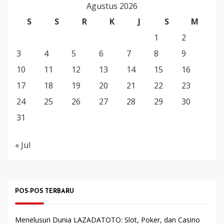
Agustus 2026
S
S
R
K
J
S
M
1
2
3
4
5
6
7
8
9
10
11
12
13
14
15
16
17
18
19
20
21
22
23
24
25
26
27
28
29
30
31
« Jul
POS-POS TERBARU
Menelusuri Dunia LAZADATOTO: Slot, Poker, dan Casino