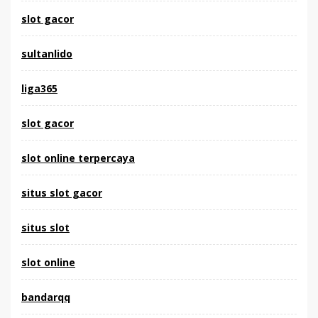
slot gacor
sultanlido
liga365
slot gacor
slot online terpercaya
situs slot gacor
situs slot
slot online
bandarqq