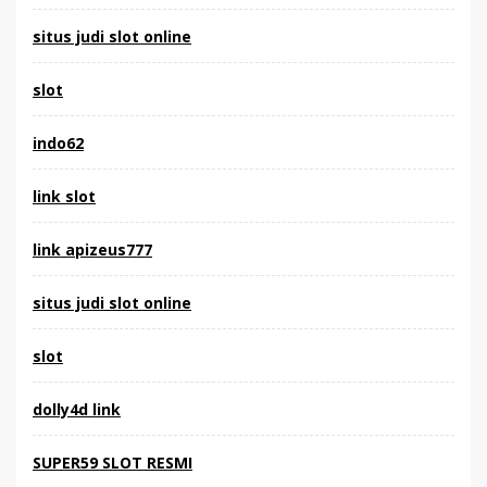
situs judi slot online
slot
indo62
link slot
link apizeus777
situs judi slot online
slot
dolly4d link
SUPER59 SLOT RESMI