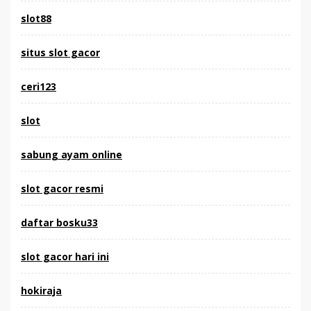
slot88
situs slot gacor
ceri123
slot
sabung ayam online
slot gacor resmi
daftar bosku33
slot gacor hari ini
hokiraja