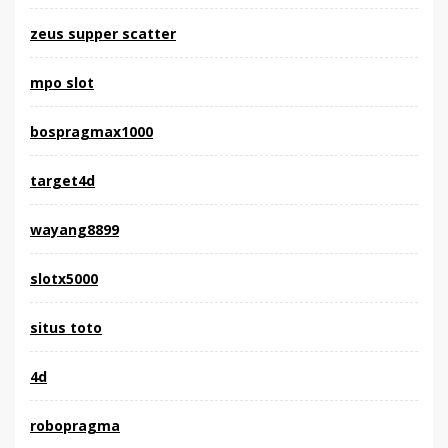
zeus supper scatter
mpo slot
bospragmax1000
target4d
wayang8899
slotx5000
situs toto
4d
robopragma