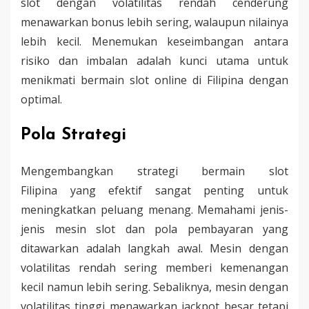
slot dengan volatilitas rendah cenderung
menawarkan bonus lebih sering, walaupun nilainya
lebih kecil. Menemukan keseimbangan antara
risiko dan imbalan adalah kunci utama untuk
menikmati bermain slot online di Filipina dengan
optimal.
Pola Strategi
Mengembangkan strategi bermain slot
Filipina yang efektif sangat penting untuk
meningkatkan peluang menang. Memahami jenis-
jenis mesin slot dan pola pembayaran yang
ditawarkan adalah langkah awal. Mesin dengan
volatilitas rendah sering memberi kemenangan
kecil namun lebih sering. Sebaliknya, mesin dengan
volatilitas tinggi menawarkan jackpot besar tetapi