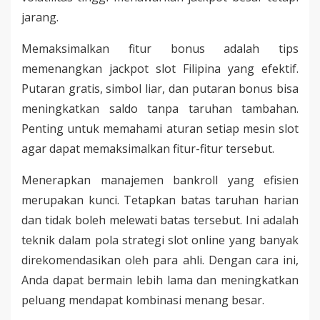
jarang.
Memaksimalkan fitur bonus adalah tips
memenangkan jackpot slot Filipina yang efektif.
Putaran gratis, simbol liar, dan putaran bonus bisa
meningkatkan saldo tanpa taruhan tambahan.
Penting untuk memahami aturan setiap mesin slot
agar dapat memaksimalkan fitur-fitur tersebut.
Menerapkan manajemen bankroll yang efisien
merupakan kunci. Tetapkan batas taruhan harian
dan tidak boleh melewati batas tersebut. Ini adalah
teknik dalam pola strategi slot online yang banyak
direkomendasikan oleh para ahli. Dengan cara ini,
Anda dapat bermain lebih lama dan meningkatkan
peluang mendapat kombinasi menang besar.