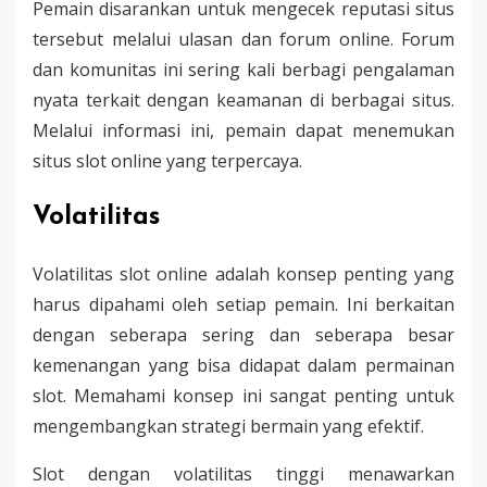
Pemain disarankan untuk mengecek reputasi situs
tersebut melalui ulasan dan forum online. Forum
dan komunitas ini sering kali berbagi pengalaman
nyata terkait dengan keamanan di berbagai situs.
Melalui informasi ini, pemain dapat menemukan
situs slot online yang terpercaya.
Volatilitas
Volatilitas slot online adalah konsep penting yang
harus dipahami oleh setiap pemain. Ini berkaitan
dengan seberapa sering dan seberapa besar
kemenangan yang bisa didapat dalam permainan
slot. Memahami konsep ini sangat penting untuk
mengembangkan strategi bermain yang efektif.
Slot dengan volatilitas tinggi menawarkan