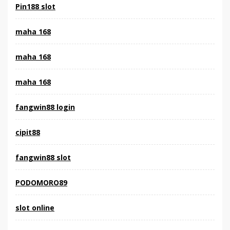
Pin188 slot
maha 168
maha 168
maha 168
fangwin88 login
cipit88
fangwin88 slot
PODOMORO89
slot online