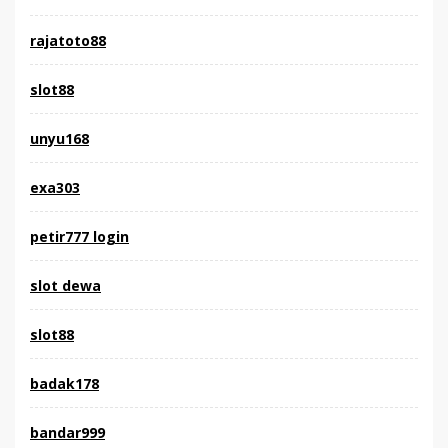
rajatoto88
slot88
unyu168
exa303
petir777 login
slot dewa
slot88
badak178
bandar999