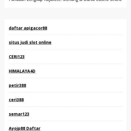
daftar apigacor88
situs judi slot online
CERI123
HIMALAYA4D
petir388
ceri388
semar123
Ayojp88 Daftar