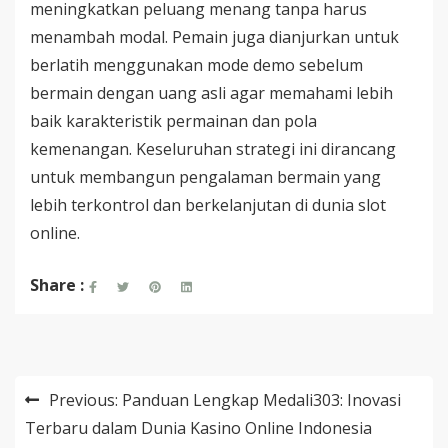
meningkatkan peluang menang tanpa harus
menambah modal. Pemain juga dianjurkan untuk
berlatih menggunakan mode demo sebelum
bermain dengan uang asli agar memahami lebih
baik karakteristik permainan dan pola
kemenangan. Keseluruhan strategi ini dirancang
untuk membangun pengalaman bermain yang
lebih terkontrol dan berkelanjutan di dunia slot
online.
Share :
Navigasi
Previous:
Panduan Lengkap Medali303: Inovasi
pos
Terbaru dalam Dunia Kasino Online Indonesia