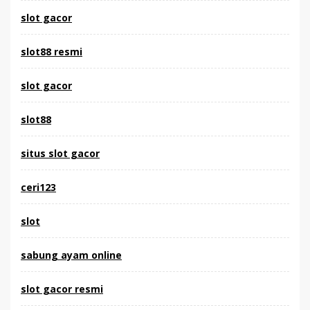
slot gacor
slot88 resmi
slot gacor
slot88
situs slot gacor
ceri123
slot
sabung ayam online
slot gacor resmi