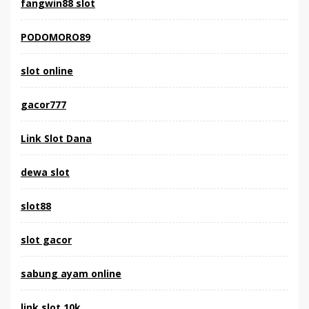
fangwin88 slot
PODOMORO89
slot online
gacor777
Link Slot Dana
dewa slot
slot88
slot gacor
sabung ayam online
link slot 10k