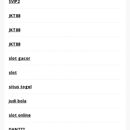
SVIP2
JKT88
JKT88
JKT88
slot gacor
slot
situs togel
judi bola
slot online
DAN777