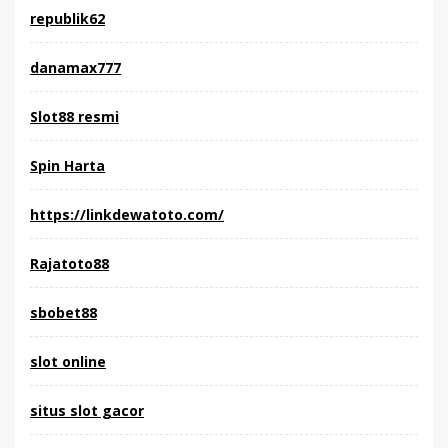
republik62
danamax777
Slot88 resmi
Spin Harta
https://linkdewatoto.com/
Rajatoto88
sbobet88
slot online
situs slot gacor