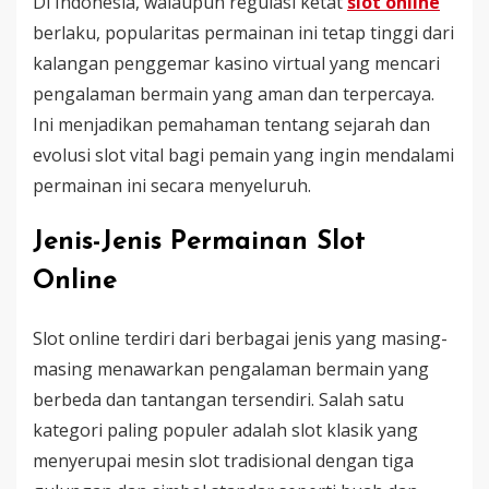
Di Indonesia, walaupun regulasi ketat
slot online
berlaku, popularitas permainan ini tetap tinggi dari
kalangan penggemar kasino virtual yang mencari
pengalaman bermain yang aman dan terpercaya.
Ini menjadikan pemahaman tentang sejarah dan
evolusi slot vital bagi pemain yang ingin mendalami
permainan ini secara menyeluruh.
Jenis-Jenis Permainan Slot
Online
Slot online terdiri dari berbagai jenis yang masing-
masing menawarkan pengalaman bermain yang
berbeda dan tantangan tersendiri. Salah satu
kategori paling populer adalah slot klasik yang
menyerupai mesin slot tradisional dengan tiga