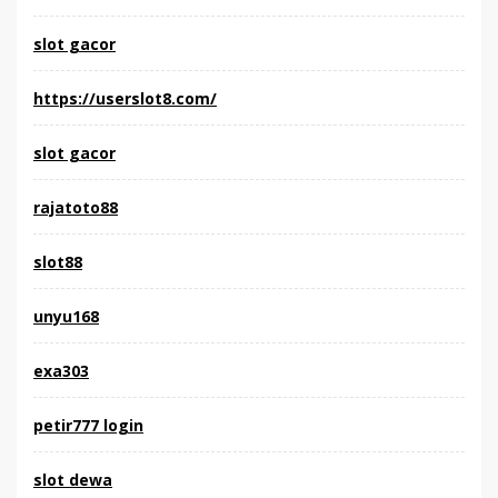
slot gacor
https://userslot8.com/
slot gacor
rajatoto88
slot88
unyu168
exa303
petir777 login
slot dewa