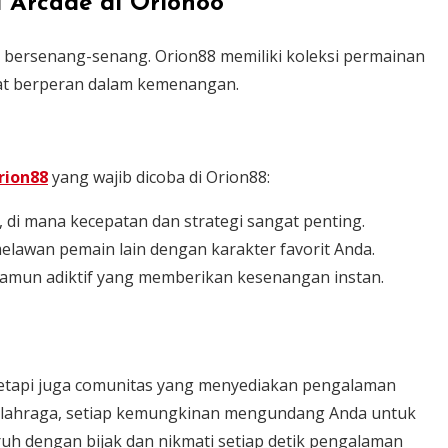
 Arcade di Orion88
bersenang-senang. Orion88 memiliki koleksi permainan
gat berperan dalam kemenangan.
rion88
yang wajib dicoba di Orion88:
, di mana kecepatan dan strategi sangat penting.
elawan pemain lain dengan karakter favorit Anda.
amun adiktif yang memberikan kesenangan instan.
 tetapi juga comunitas yang menyediakan pengalaman
a olahraga, setiap kemungkinan mengundang Anda untuk
uh dengan bijak dan nikmati setiap detik pengalaman