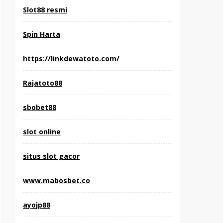
Slot88 resmi
Spin Harta
https://linkdewatoto.com/
Rajatoto88
sbobet88
slot online
situs slot gacor
www.mabosbet.co
ayojp88