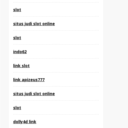
slot
situs judi slot online
slot
indo62
link slot
link apizeus777
situs judi slot online
slot
dolly4d link