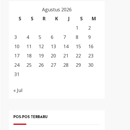
Agustus 2026
S
S
R
K
J
S
M
1
2
3
4
5
6
7
8
9
10
11
12
13
14
15
16
17
18
19
20
21
22
23
24
25
26
27
28
29
30
31
« Jul
POS-POS TERBARU