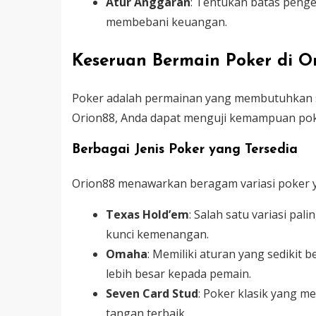
Atur Anggaran
: Tentukan batas peng
membebani keuangan.
Keseruan Bermain Poker di O
Poker adalah permainan yang membutuhkan str
Orion88, Anda dapat menguji kemampuan poker
Berbagai Jenis Poker yang Tersedia
Orion88 menawarkan beragam variasi poker 
Texas Hold’em
: Salah satu variasi pa
kunci kemenangan.
Omaha
: Memiliki aturan yang sediki
lebih besar kepada pemain.
Seven Card Stud
: Poker klasik yang 
tangan terbaik.