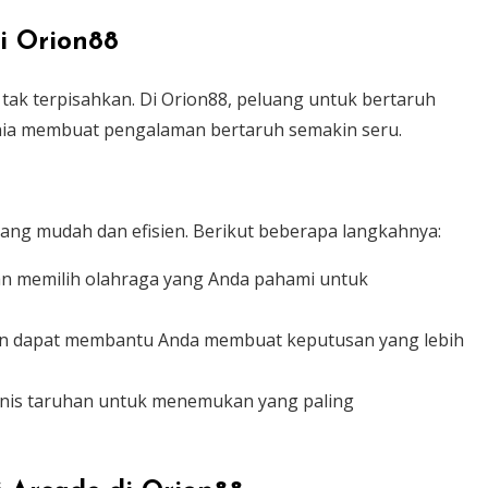
i Orion88
tak terpisahkan. Di Orion88, peluang untuk bertaruh
unia membuat pengalaman bertaruh semakin seru.
ang mudah dan efisien. Berikut beberapa langkahnya:
an memilih olahraga yang Anda pahami untuk
tren dapat membantu Anda membuat keputusan yang lebih
enis taruhan untuk menemukan yang paling