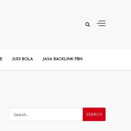
E
JUDI BOLA
JASA BACKLINK PBN
Search
for: