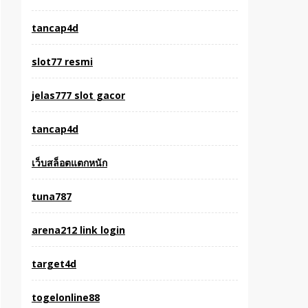
tancap4d
slot77 resmi
jelas777 slot gacor
tancap4d
เว็บสล็อตแตกหนัก
tuna787
arena212 link login
target4d
togelonline88