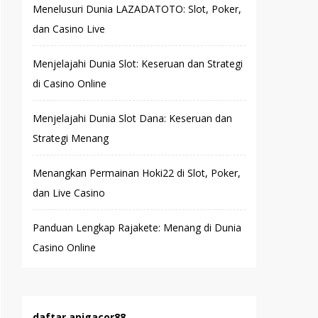
Menelusuri Dunia LAZADATOTO: Slot, Poker,
dan Casino Live
Menjelajahi Dunia Slot: Keseruan dan Strategi
di Casino Online
Menjelajahi Dunia Slot Dana: Keseruan dan
Strategi Menang
Menangkan Permainan Hoki22 di Slot, Poker,
dan Live Casino
Panduan Lengkap Rajakete: Menang di Dunia
Casino Online
daftar apigacor88