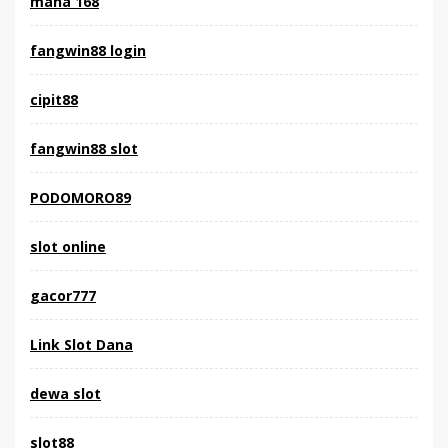
maha 168
fangwin88 login
cipit88
fangwin88 slot
PODOMORO89
slot online
gacor777
Link Slot Dana
dewa slot
slot88