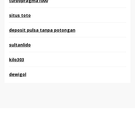
turbopragma1000
situs toto
deposit pulsa tanpa potongan
sultanlido
kilo303
dewigol