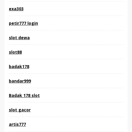
exa303
petir777 login
slot dewa
slot88
badak178
bandar999
Badak 178 slot
slot gacor
artis777