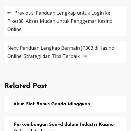
Navigasi
Previous:
Panduan Lengkap untuk Login ke
pos
Piket88: Akses Mudah untuk Penggemar Kasino
Online
Next:
Panduan Lengkap Bermain JP303 di Kasino
Online: Strategi dan Tips Terbaik
Related Post
Akun Slot Bonus Ganda Mingguan
Perkembangan Son4d dalam Industri Kasino