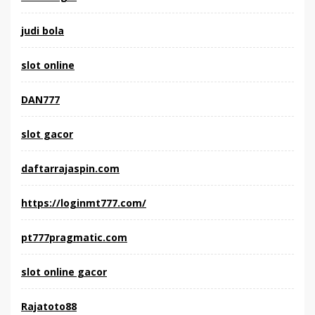
judi bola
slot online
DAN777
slot gacor
daftarrajaspin.com
https://loginmt777.com/
pt777pragmatic.com
slot online gacor
Rajatoto88