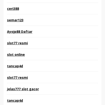
ceri388
semar123
Ayojp88 Daftar
slot77 resmi
slot online
tancap4d
slot77 resmi
jelas777 slot gacor
tancap4d