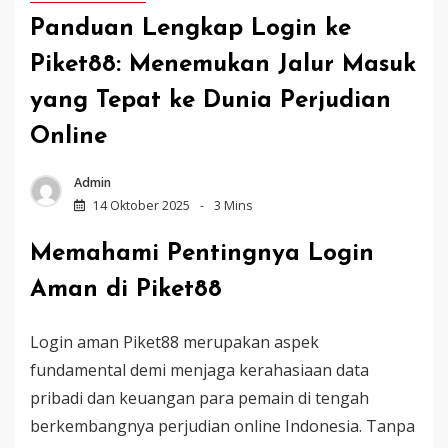
Panduan Lengkap Login ke
Piket88: Menemukan Jalur Masuk
yang Tepat ke Dunia Perjudian
Online
Admin
14 Oktober 2025
3 Mins
Memahami Pentingnya Login
Aman di Piket88
Login aman Piket88 merupakan aspek
fundamental demi menjaga kerahasiaan data
pribadi dan keuangan para pemain di tengah
berkembangnya perjudian online Indonesia. Tanpa