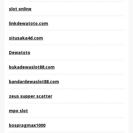
slot online
linkdewatoto.com
situsaka4d.com
Dewatoto
bukadewaslot88.com
bandardewaslot88.com
zeus supper scatter
mpo slot
bospragmax1000