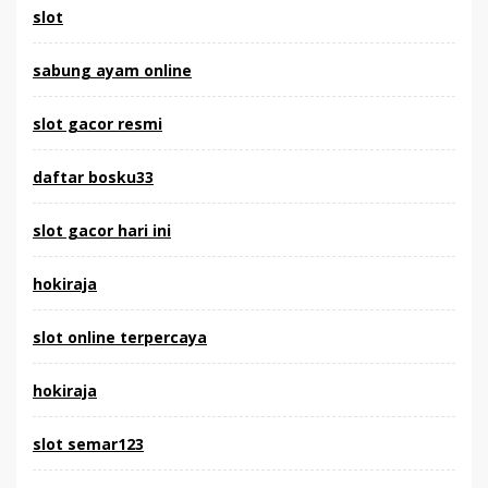
slot
sabung ayam online
slot gacor resmi
daftar bosku33
slot gacor hari ini
hokiraja
slot online terpercaya
hokiraja
slot semar123