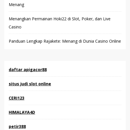
Menang
Menangkan Permainan Hoki22 di Slot, Poker, dan Live
Casino
Panduan Lengkap Rajakete: Menang di Dunia Casino Online
daftar apigacor88
situs judi slot online
CERI123
HIMALAYA4D
petir388