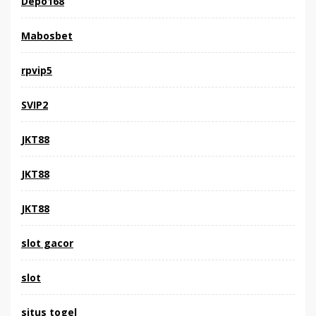
Depo168
Mabosbet
rpvip5
SVIP2
JKT88
JKT88
JKT88
slot gacor
slot
situs togel