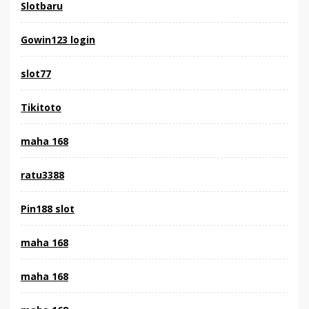
Slotbaru
Gowin123 login
slot77
Tikitoto
maha 168
ratu3388
Pin188 slot
maha 168
maha 168