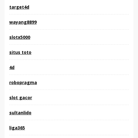
target4d
wayang8899
slotx5000
situs toto
4d
robopragma
slot gacor
sultanlido
liga365