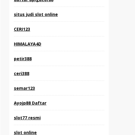
situs judi slot online
CERI123
HIMALAYA4D
petir388
ceri388
semar123
Ayojp88 Daftar
slot77 resmi
slot online