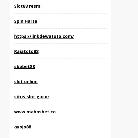
Slot88 resmi
Spin Harta
https://linkdewatoto.com/
Rajatoto88
sbobet88
slot online
situs slot gacor
www.mabosbet.co
ayojp88