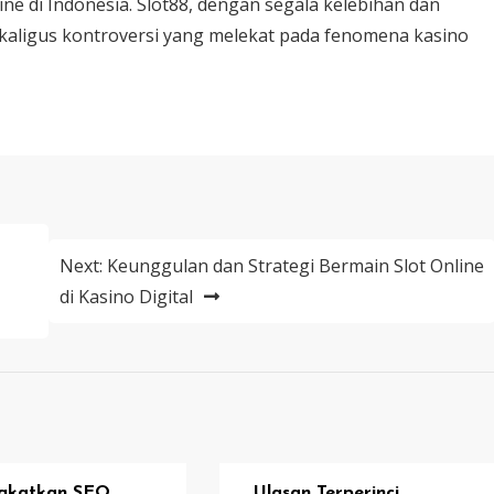
e di Indonesia. Slot88, dengan segala kelebihan dan
kaligus kontroversi yang melekat pada fenomena kasino
Next:
Keunggulan dan Strategi Bermain Slot Online
di Kasino Digital
gkatkan SEO
Ulasan Terperinci