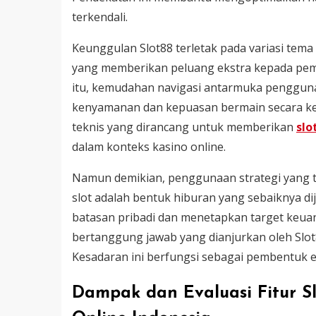
terkendali.
Keunggulan Slot88 terletak pada variasi tema
yang memberikan peluang ekstra kepada pem
itu, kemudahan navigasi antarmuka pengguna
kenyamanan dan kepuasan bermain secara kes
teknis yang dirancang untuk memberikan
slo
dalam konteks kasino online.
Namun demikian, penggunaan strategi yang 
slot adalah bentuk hiburan yang sebaiknya di
batasan pribadi dan menetapkan target keuan
bertanggung jawab yang dianjurkan oleh Slot8
Kesadaran ini berfungsi sebagai pembentuk e
Dampak dan Evaluasi Fitur Sl