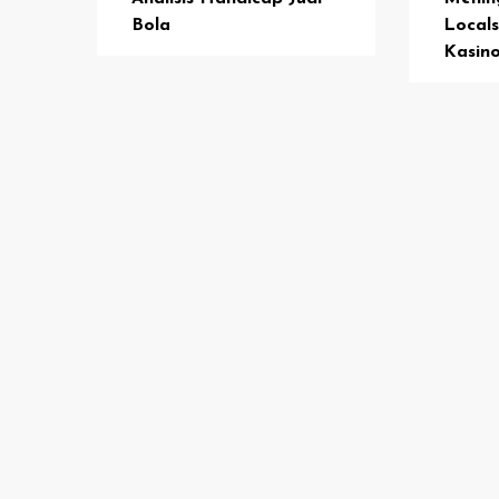
Bola
Local
Kasino