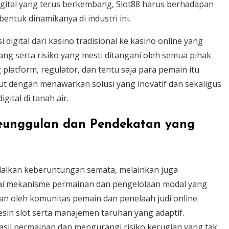
igital yang terus berkembang, Slot88 harus berhadapan
ntuk dinamikanya di industri ini.
igital dari kasino tradisional ke kasino online yang
uang serta risiko yang mesti ditangani oleh semua pihak
atform, regulator, dan tentu saja para pemain itu
ebut dengan menawarkan solusi yang inovatif dan sekaligus
gital di tanah air.
 Keunggulan dan Pendekatan yang
ndalkan keberuntungan semata, melainkan juga
mekanisme permainan dan pengelolaan modal yang
an oleh komunitas pemain dan penelaah judi online
esin slot serta manajemen taruhan yang adaptif.
il permainan dan mengurangi risiko kerugian yang tak