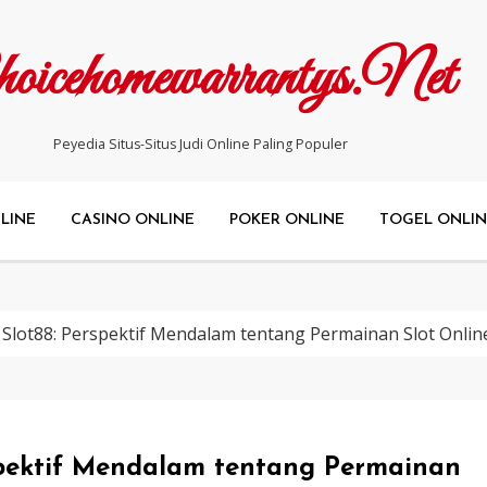
oicehomewarrantys.net
Peyedia Situs-Situs Judi Online Paling Populer
LINE
CASINO ONLINE
POKER ONLINE
TOGEL ONLIN
Slot88: Perspektif Mendalam tentang Permainan Slot Online
spektif Mendalam tentang Permainan