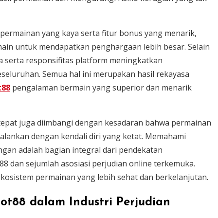
 permainan yang kaya serta fitur bonus yang menarik,
ain untuk mendapatkan penghargaan lebih besar. Selain
 serta responsifitas platform meningkatkan
eluruhan. Semua hal ini merupakan hasil rekayasa
t88
pengalaman bermain yang superior dan menarik
tepat juga diimbangi dengan kesadaran bahwa permainan
jalankan dengan kendali diri yang ketat. Memahami
gan adalah bagian integral dari pendekatan
8 dan sejumlah asosiasi perjudian online terkemuka.
kosistem permainan yang lebih sehat dan berkelanjutan.
ot88 dalam Industri Perjudian