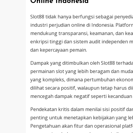
Online Indonesia
Slot88 tidak hanya berfungsi sebagai penyed
industri perjudian online di Indonesia. Platfo
mendukung transparansi, keamanan, dan kead
enkripsi tinggi dan sistem audit independen 
dan kepercayaan pemain.
Dampak yang ditimbulkan oleh Slot88 terhada
permainan slot yang lebih beragam dan mudah
yang kompleks, dimana pertumbuhan ekonomi di
dilihat secara positif, walaupun tetap harus 
mencegah dampak negatif seperti kecanduan da
Pendekatan kritis dalam menilai sisi positif d
penting untuk menetapkan kebijakan yang leb
Pengetahuan akan fitur dan operasional plat