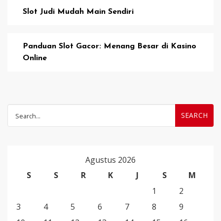
Slot Judi Mudah Main Sendiri
Panduan Slot Gacor: Menang Besar di Kasino
Online
Search
for:
Agustus 2026
S
S
R
K
J
S
M
1
2
3
4
5
6
7
8
9