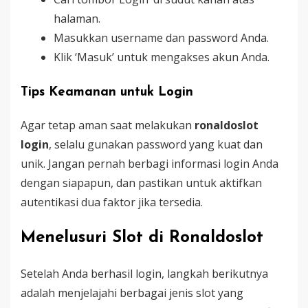
halaman.
Masukkan username dan password Anda.
Klik ‘Masuk’ untuk mengakses akun Anda.
Tips Keamanan untuk Login
Agar tetap aman saat melakukan
ronaldoslot
login
, selalu gunakan password yang kuat dan
unik. Jangan pernah berbagi informasi login Anda
dengan siapapun, dan pastikan untuk aktifkan
autentikasi dua faktor jika tersedia.
Menelusuri Slot di Ronaldoslot
Setelah Anda berhasil login, langkah berikutnya
adalah menjelajahi berbagai jenis slot yang