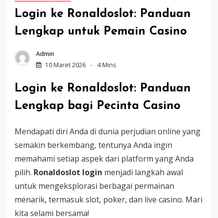
Login ke Ronaldoslot: Panduan
Lengkap untuk Pemain Casino
Admin
10 Maret 2026
4 Mins
Login ke Ronaldoslot: Panduan
Lengkap bagi Pecinta Casino
Mendapati diri Anda di dunia perjudian online yang
semakin berkembang, tentunya Anda ingin
memahami setiap aspek dari platform yang Anda
pilih.
Ronaldoslot login
menjadi langkah awal
untuk mengeksplorasi berbagai permainan
menarik, termasuk slot, poker, dan live casino. Mari
kita selami bersama!