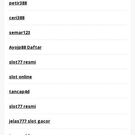
petir388
ceri388
semar123
Ayojp88 Daftar
slot77 resmi
slot online
tancap4d
slot77 resmi
jelas777 slot gacor