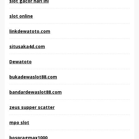
slot gacor hari ini
slot online
linkdewatoto.com
situsaka4d.com
Dewatoto
bukadewaslot88.com
bandardewaslot88.com
zeus supper scatter
mpo slot
bospragmax1000