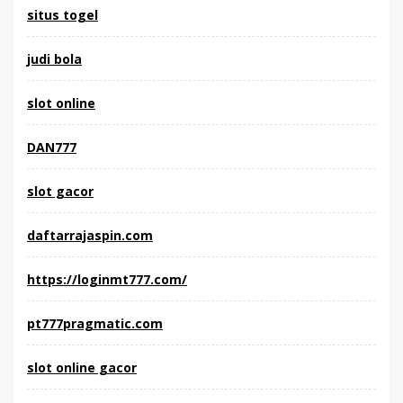
situs togel
judi bola
slot online
DAN777
slot gacor
daftarrajaspin.com
https://loginmt777.com/
pt777pragmatic.com
slot online gacor