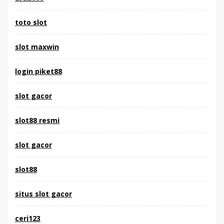
toto slot
slot maxwin
login piket88
slot gacor
slot88 resmi
slot gacor
slot88
situs slot gacor
ceri123