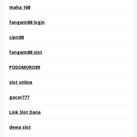
maha 168
fangwin88 login
cipit88
fangwin88 slot
PODOMORO89
slot online
gacor777
Link Slot Dana
dewa slot