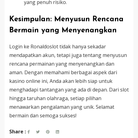
yang penuh risiko.
Kesimpulan: Menyusun Rencana
Bermain yang Menyenangkan
Login ke Ronaldoslot tidak hanya sekadar
mendapatkan akun, tetapi juga tentang menyusun
rencana permainan yang menyenangkan dan
aman. Dengan memahami berbagai aspek dari
kasino online ini, Anda akan lebih siap untuk
menghadapi tantangan yang ada di depan. Dari slot
hingga taruhan olahraga, setiap pilihan
menawarkan pengalaman yang unik. Selamat
bermain dan semoga sukses!
Share :