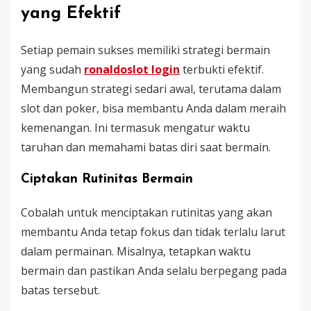
yang Efektif
Setiap pemain sukses memiliki strategi bermain
yang sudah
ronaldoslot login
terbukti efektif.
Membangun strategi sedari awal, terutama dalam
slot dan poker, bisa membantu Anda dalam meraih
kemenangan. Ini termasuk mengatur waktu
taruhan dan memahami batas diri saat bermain.
Ciptakan Rutinitas Bermain
Cobalah untuk menciptakan rutinitas yang akan
membantu Anda tetap fokus dan tidak terlalu larut
dalam permainan. Misalnya, tetapkan waktu
bermain dan pastikan Anda selalu berpegang pada
batas tersebut.