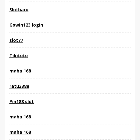
Slotbaru
Gowin123 login
slot77
Tikitoto
maha 168
ratu3388
Pin188 slot
maha 168
maha 168