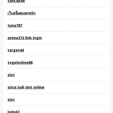
tancap4d
เว็บสล็อตแตกหนัก
tuna787
arena212 link login
target4d
togelonline88
slot
situs judi slot online
slot
indo62