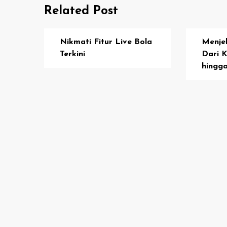
Related Post
Nikmati Fitur Live Bola
Menjel
Terkini
Dari K
hingg