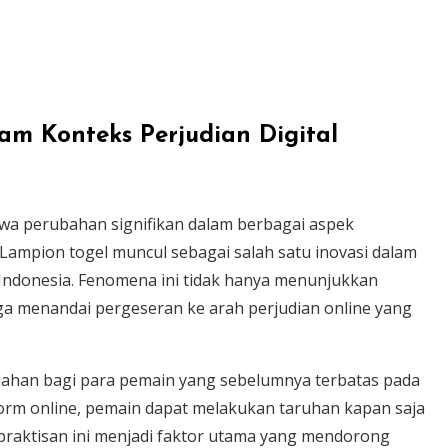
m Konteks Perjudian Digital
wa perubahan signifikan dalam berbagai aspek
 Lampion togel muncul sebagai salah satu inovasi dalam
di Indonesia. Fenomena ini tidak hanya menunjukkan
ga menandai pergeseran ke arah perjudian online yang
han bagi para pemain yang sebelumnya terbatas pada
orm online, pemain dapat melakukan taruhan kapan saja
Kepraktisan ini menjadi faktor utama yang mendorong