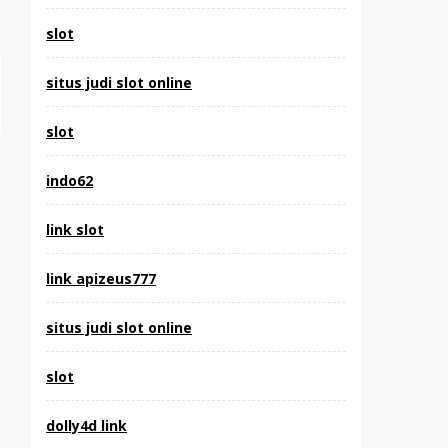
slot
situs judi slot online
slot
indo62
link slot
link apizeus777
situs judi slot online
slot
dolly4d link