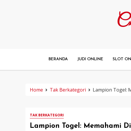
Skip
to
Ch
content
BERANDA
JUDI ONLINE
SLOT ON
Home
Tak Berkategori
Lampion Togel: M
TAK BERKATEGORI
Lampion Togel: Memahami Din