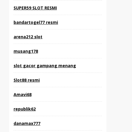
SUPER59 SLOT RESMI
bandartogel77 resmi
arena212 slot
musang178
slot gacor gampang menang
Slot88 resmi
Amavi68
republik62
danamax777