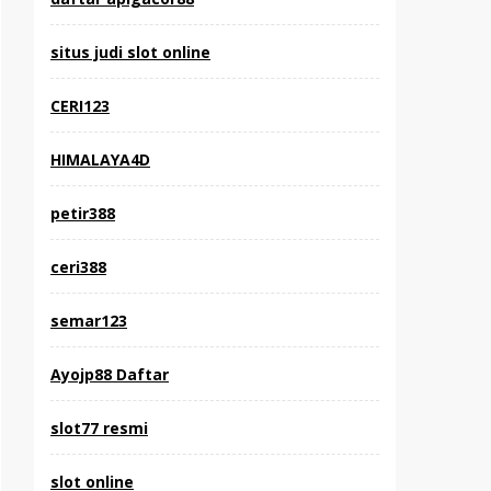
situs judi slot online
CERI123
HIMALAYA4D
petir388
ceri388
semar123
Ayojp88 Daftar
slot77 resmi
slot online