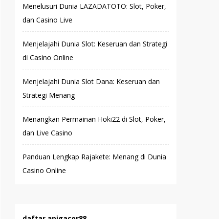
Menelusuri Dunia LAZADATOTO: Slot, Poker,
dan Casino Live
Menjelajahi Dunia Slot: Keseruan dan Strategi
di Casino Online
Menjelajahi Dunia Slot Dana: Keseruan dan
Strategi Menang
Menangkan Permainan Hoki22 di Slot, Poker,
dan Live Casino
Panduan Lengkap Rajakete: Menang di Dunia
Casino Online
daftar apigacor88