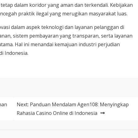
 tetap dalam koridor yang aman dan terkendali. Kebijakan
encegah praktik ilegal yang merugikan masyarakat luas.
ovasi dalam aspek teknologi dan layanan pelanggan di
anan, sistem pembayaran yang transparan, serta layanan
tama. Hal ini menandai kemajuan industri perjudian
i Indonesia.
nan
Next:
Panduan Mendalam Agen108: Menyingkap
Rahasia Casino Online di Indonesia