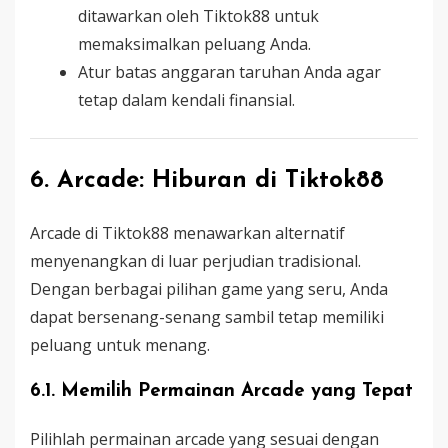
ditawarkan oleh Tiktok88 untuk
memaksimalkan peluang Anda.
Atur batas anggaran taruhan Anda agar
tetap dalam kendali finansial.
6. Arcade: Hiburan di Tiktok88
Arcade di Tiktok88 menawarkan alternatif
menyenangkan di luar perjudian tradisional.
Dengan berbagai pilihan game yang seru, Anda
dapat bersenang-senang sambil tetap memiliki
peluang untuk menang.
6.1. Memilih Permainan Arcade yang Tepat
Pilihlah permainan arcade yang sesuai dengan