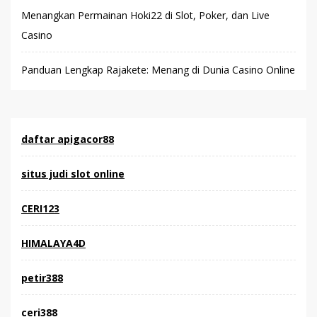
Menangkan Permainan Hoki22 di Slot, Poker, dan Live
Casino
Panduan Lengkap Rajakete: Menang di Dunia Casino Online
daftar apigacor88
situs judi slot online
CERI123
HIMALAYA4D
petir388
ceri388