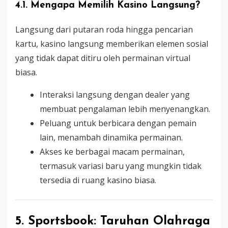
4.1. Mengapa Memilih Kasino Langsung?
Langsung dari putaran roda hingga pencarian
kartu, kasino langsung memberikan elemen sosial
yang tidak dapat ditiru oleh permainan virtual
biasa.
Interaksi langsung dengan dealer yang
membuat pengalaman lebih menyenangkan.
Peluang untuk berbicara dengan pemain
lain, menambah dinamika permainan.
Akses ke berbagai macam permainan,
termasuk variasi baru yang mungkin tidak
tersedia di ruang kasino biasa.
5. Sportsbook: Taruhan Olahraga