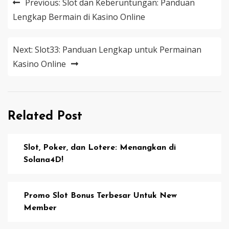
Previous:
Slot dan Keberuntungan: Panduan
pos
Lengkap Bermain di Kasino Online
Next:
Slot33: Panduan Lengkap untuk Permainan
Kasino Online
Related Post
Slot, Poker, dan Lotere: Menangkan di
Solana4D!
Promo Slot Bonus Terbesar Untuk New
Member