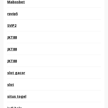
Mabosbet
rpvip5
SVIP2
JKT88
JKT88
JKT88
slot gacor
slot
situs togel