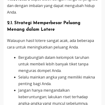
dan dengan imbalan yang dapat mengubah hidup
Anda.
2.1. Strategi Memperbesar Peluang
Menang dalam Lotere
Walaupun hasil lotere sangat acak, ada beberapa
cara untuk meningkatkan peluang Anda.
Bergabunglah dalam kelompok taruhan
untuk membeli lebih banyak tiket tanpa
menguras dompet Anda.
Selalu mainkan angka yang memiliki makna
penting bagi Anda.
Jangan hanya mengandalkan
keberuntungan; lakukan riset terhadap
angka-angka yang muncul sebelumnya.