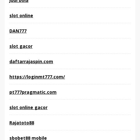
judi bola
slot online
DAN777
slot gacor
daftarrajaspin.com
https://loginmt777.com/
pt777pragmatic.com
slot online gacor
Rajatoto88
sbobet88 mobile