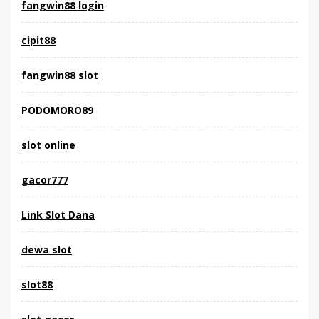
fangwin88 login
cipit88
fangwin88 slot
PODOMORO89
slot online
gacor777
Link Slot Dana
dewa slot
slot88