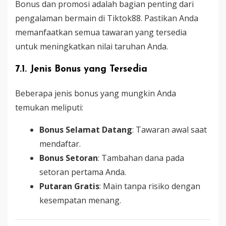
Bonus dan promosi adalah bagian penting dari
pengalaman bermain di Tiktok88. Pastikan Anda
memanfaatkan semua tawaran yang tersedia
untuk meningkatkan nilai taruhan Anda.
7.1. Jenis Bonus yang Tersedia
Beberapa jenis bonus yang mungkin Anda
temukan meliputi:
Bonus Selamat Datang
: Tawaran awal saat
mendaftar.
Bonus Setoran
: Tambahan dana pada
setoran pertama Anda.
Putaran Gratis
: Main tanpa risiko dengan
kesempatan menang.