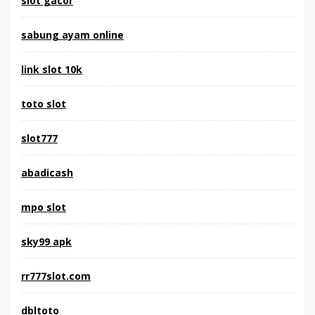
slot gacor
sabung ayam online
link slot 10k
toto slot
slot777
abadicash
mpo slot
sky99 apk
rr777slot.com
dbltoto