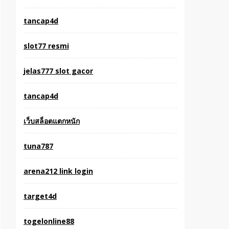
tancap4d
slot77 resmi
jelas777 slot gacor
tancap4d
เว็บสล็อตแตกหนัก
tuna787
arena212 link login
target4d
togelonline88