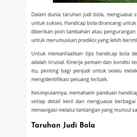
Dalam dunia taruhan judi bola, menguasai s
untuk sukses. Handicap bola dirancang untu
diberikan poin tambahan atau pengurangan s
untuk merumuskan prediksi yang lebih berim
Untuk memanfaatkan tips handicap bola de
adalah krusial. Kinerja pemain dan kondisi t
itu, penting bagi penjudi untuk selalu mel
mengidentifikasi peluang terbaik.
Kesimpulannya, memahami panduan handicap 
setiap detail kecil dan menguasai berbag
menavigasi melalui tantangan yang muncul s
Taruhan Judi Bola