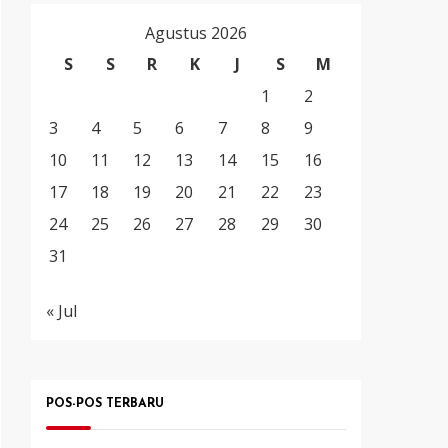
Agustus 2026
S
S
R
K
J
S
M
1
2
3
4
5
6
7
8
9
10
11
12
13
14
15
16
17
18
19
20
21
22
23
24
25
26
27
28
29
30
31
« Jul
POS-POS TERBARU