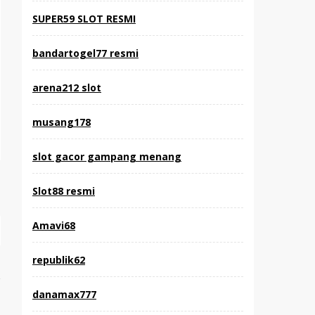
SUPER59 SLOT RESMI
bandartogel77 resmi
arena212 slot
musang178
slot gacor gampang menang
Slot88 resmi
Amavi68
republik62
danamax777