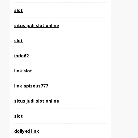
slot
situs judi slot online
slot
indo62
link slot
link apizeus777
situs judi slot online
slot
dolly4d link