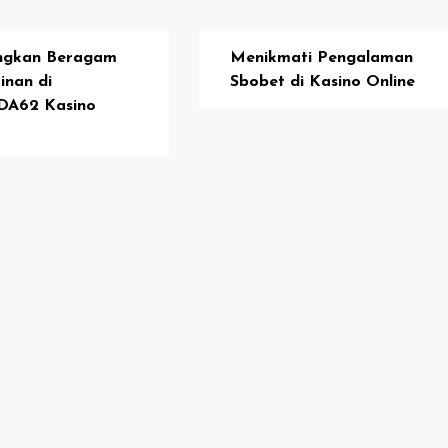
gkan Beragam
Menikmati Pengalaman
inan di
Sbobet di Kasino Online
A62 Kasino