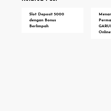
Slot Deposit 5000
Menan
dengan Bonus
Perma
Berlimpah
GARUD
Online