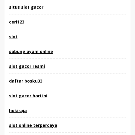
situs slot gacor
ceri123
slot
sabung ayam online
slot gacor resmi
daftar bosku33
slot gacor hari ini
hokiraja
slot online terpercaya