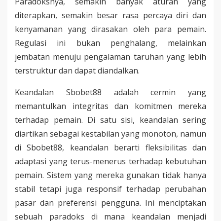
Paradoksnya, semakin banyak aturan yang
diterapkan, semakin besar rasa percaya diri dan
kenyamanan yang dirasakan oleh para pemain.
Regulasi ini bukan penghalang, melainkan
jembatan menuju pengalaman taruhan yang lebih
terstruktur dan dapat diandalkan.
Keandalan Sbobet88 adalah cermin yang
memantulkan integritas dan komitmen mereka
terhadap pemain. Di satu sisi, keandalan sering
diartikan sebagai kestabilan yang monoton, namun
di Sbobet88, keandalan berarti fleksibilitas dan
adaptasi yang terus-menerus terhadap kebutuhan
pemain. Sistem yang mereka gunakan tidak hanya
stabil tetapi juga responsif terhadap perubahan
pasar dan preferensi pengguna. Ini menciptakan
sebuah paradoks di mana keandalan menjadi