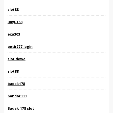
slot88
unyu168
exa303
petir777 login
slot dewa
slot88
badak178
bandar999
Badak 178 slot