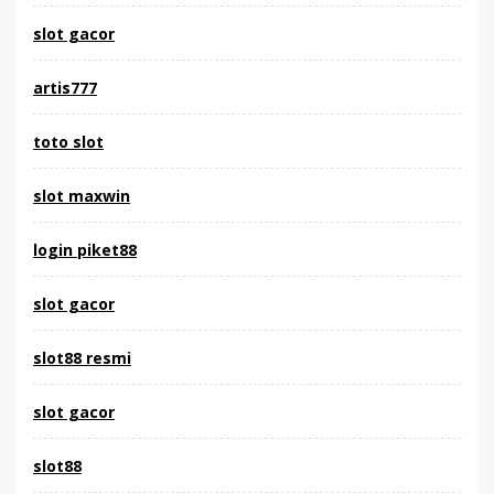
slot gacor
artis777
toto slot
slot maxwin
login piket88
slot gacor
slot88 resmi
slot gacor
slot88