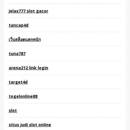
jelas777 slot gacor
tancap4d
เว็บสล็อตแตกหนัก
tuna787
arena212 link login
target4d
togelonline88
slot
situs judi slot online