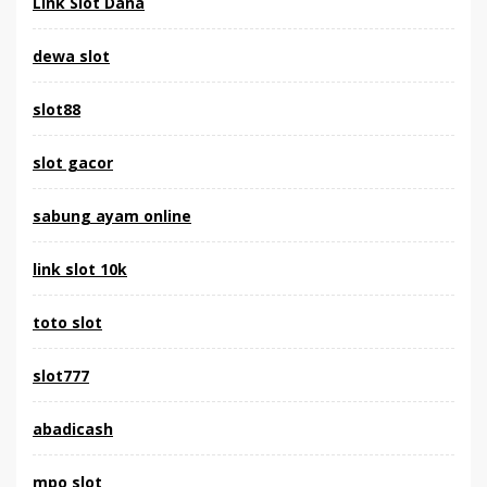
Link Slot Dana
dewa slot
slot88
slot gacor
sabung ayam online
link slot 10k
toto slot
slot777
abadicash
mpo slot