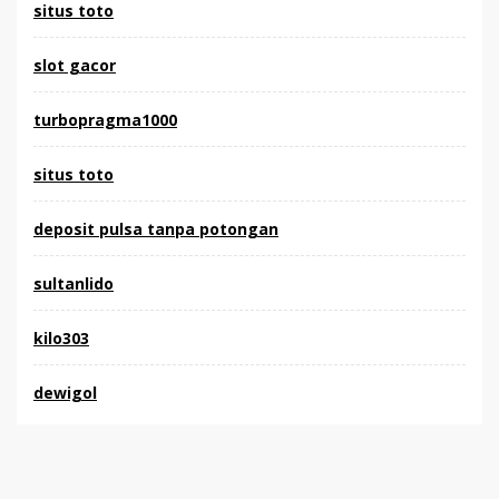
situs toto
slot gacor
turbopragma1000
situs toto
deposit pulsa tanpa potongan
sultanlido
kilo303
dewigol