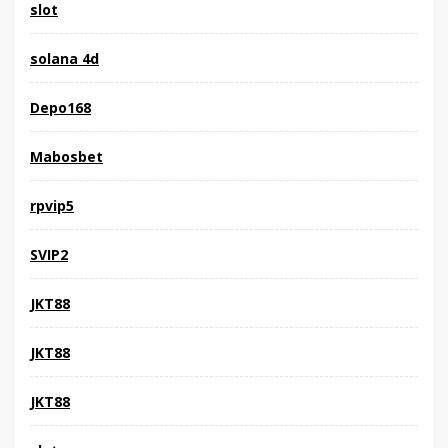
slot
solana 4d
Depo168
Mabosbet
rpvip5
SVIP2
JKT88
JKT88
JKT88