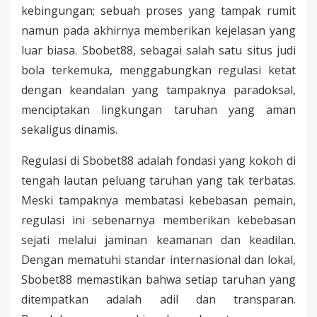
kebingungan; sebuah proses yang tampak rumit
namun pada akhirnya memberikan kejelasan yang
luar biasa. Sbobet88, sebagai salah satu situs judi
bola terkemuka, menggabungkan regulasi ketat
dengan keandalan yang tampaknya paradoksal,
menciptakan lingkungan taruhan yang aman
sekaligus dinamis.
Regulasi di Sbobet88 adalah fondasi yang kokoh di
tengah lautan peluang taruhan yang tak terbatas.
Meski tampaknya membatasi kebebasan pemain,
regulasi ini sebenarnya memberikan kebebasan
sejati melalui jaminan keamanan dan keadilan.
Dengan mematuhi standar internasional dan lokal,
Sbobet88 memastikan bahwa setiap taruhan yang
ditempatkan adalah adil dan transparan.