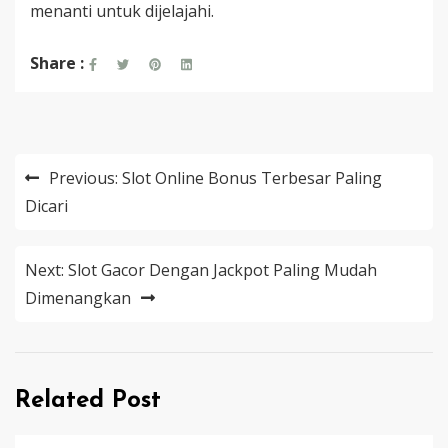
menanti untuk dijelajahi.
Share :
Navigasi
Previous:
Slot Online Bonus Terbesar Paling
pos
Dicari
Next:
Slot Gacor Dengan Jackpot Paling Mudah
Dimenangkan
Related Post