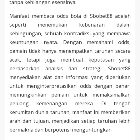
tanpa kehilangan esensinya.
Manfaat membaca odds bola di Sbobet88 adalah
seperti menemukan kebenaran dalam
kebingungan, sebuah kontradiksi yang membawa
keuntungan nyata. Dengan memahami odds,
pemain tidak hanya menempatkan taruhan secara
acak, tetapi juga membuat keputusan yang
berdasarkan analisis dan strategi. Sbobet88
menyediakan alat dan informasi yang diperlukan
untuk menginterpretasikan odds dengan benar,
memungkinkan pemain untuk memaksimalkan
peluang kemenangan mereka. Di tengah
kerumitan dunia taruhan, manfaat ini memberikan
arah dan tujuan, menjadikan setiap taruhan lebih
bermakna dan berpotensi menguntungkan.