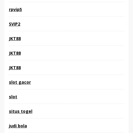
rpvip5
SVIP2
JKT88
JKT88
JKT88
slot gacor
slot
situs togel
judi bola