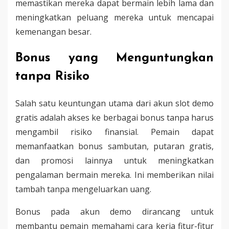
memastikan mereka dapat bermain lebih lama dan
meningkatkan peluang mereka untuk mencapai
kemenangan besar.
Bonus yang Menguntungkan
tanpa Risiko
Salah satu keuntungan utama dari akun slot demo
gratis adalah akses ke berbagai bonus tanpa harus
mengambil risiko finansial. Pemain dapat
memanfaatkan bonus sambutan, putaran gratis,
dan promosi lainnya untuk meningkatkan
pengalaman bermain mereka. Ini memberikan nilai
tambah tanpa mengeluarkan uang.
Bonus pada akun demo dirancang untuk
membantu pemain memahami cara kerja fitur-fitur