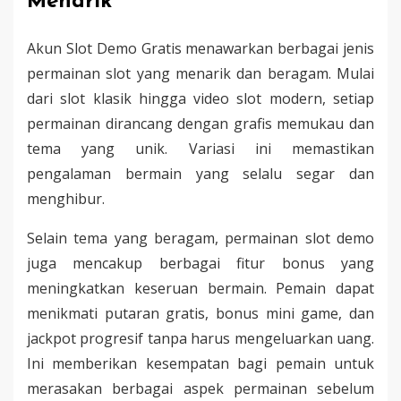
Menarik
Akun Slot Demo Gratis menawarkan berbagai jenis
permainan slot yang menarik dan beragam. Mulai
dari slot klasik hingga video slot modern, setiap
permainan dirancang dengan grafis memukau dan
tema yang unik. Variasi ini memastikan
pengalaman bermain yang selalu segar dan
menghibur.
Selain tema yang beragam, permainan slot demo
juga mencakup berbagai fitur bonus yang
meningkatkan keseruan bermain. Pemain dapat
menikmati putaran gratis, bonus mini game, dan
jackpot progresif tanpa harus mengeluarkan uang.
Ini memberikan kesempatan bagi pemain untuk
merasakan berbagai aspek permainan sebelum