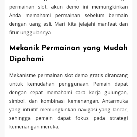
permainan slot, akun demo ini memungkinkan
Anda memahami permainan sebelum bermain
dengan uang asli. Mari kita jelajahi manfaat dan
fitur unggulannya.
Mekanik Permainan yang Mudah
Dipahami
Mekanisme permainan slot demo gratis dirancang
untuk kemudahan penggunaan. Pemain dapat
dengan cepat memahami cara kerja gulungan,
simbol, dan kombinasi kemenangan. Antarmuka
yang intuitif memungkinkan navigasi yang lancar,
sehingga pemain dapat fokus pada strategi
kemenangan mereka.