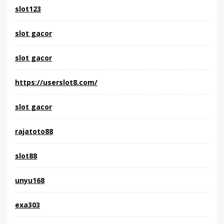
slot123
slot gacor
slot gacor
https://userslot8.com/
slot gacor
rajatoto88
slot88
unyu168
exa303