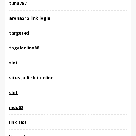
tuna787
arena212 link login
target4d
togelonline88
slot
situs judi slot online
slot
indo62
link slot