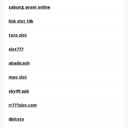
sabung ayam online
link slot 10k
toto slot
slot777
abadicash
mpo slot
sky99 apk
rr777slot.com
dbltoto