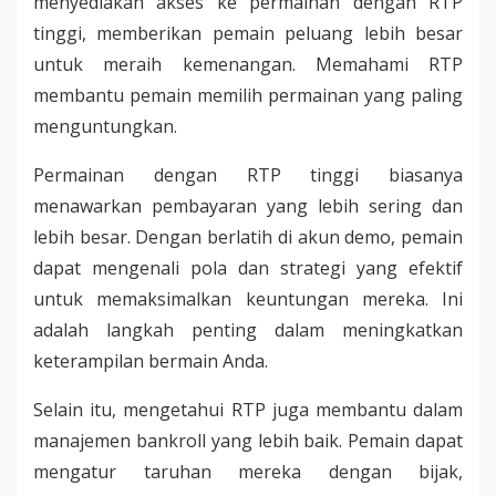
menyediakan akses ke permainan dengan RTP
tinggi, memberikan pemain peluang lebih besar
untuk meraih kemenangan. Memahami RTP
membantu pemain memilih permainan yang paling
menguntungkan.
Permainan dengan RTP tinggi biasanya
menawarkan pembayaran yang lebih sering dan
lebih besar. Dengan berlatih di akun demo, pemain
dapat mengenali pola dan strategi yang efektif
untuk memaksimalkan keuntungan mereka. Ini
adalah langkah penting dalam meningkatkan
keterampilan bermain Anda.
Selain itu, mengetahui RTP juga membantu dalam
manajemen bankroll yang lebih baik. Pemain dapat
mengatur taruhan mereka dengan bijak,