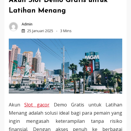
Akun Slot Demo Gratis untuk
Latihan Menang
Admin
25 Januari 2025
3 Mins
Akun
Slot gacor
Demo Gratis untuk Latihan
Menang adalah solusi ideal bagi para pemain yang
ingin mengasah keterampilan tanpa risiko
finansial. Dengan akses penuh ke berbagai