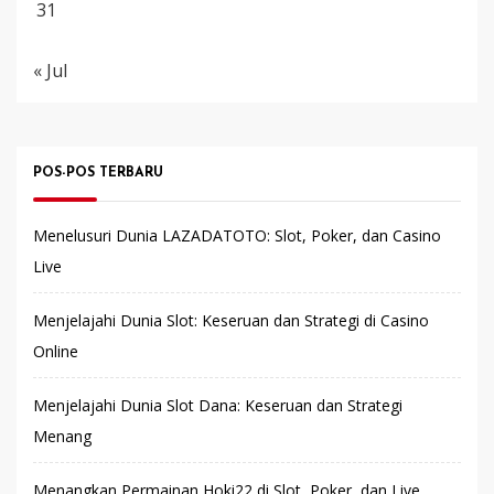
31
« Jul
POS-POS TERBARU
Menelusuri Dunia LAZADATOTO: Slot, Poker, dan Casino
Live
Menjelajahi Dunia Slot: Keseruan dan Strategi di Casino
Online
Menjelajahi Dunia Slot Dana: Keseruan dan Strategi
Menang
Menangkan Permainan Hoki22 di Slot, Poker, dan Live