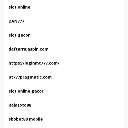
slot online
DAN777
slot gacor
daftarrajaspin.com
https://loginmt777.com/
pt777pragmatic.com
slot online gacor
Rajatoto88
sbobet88 mobile