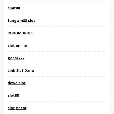
cipit88
fangwin88 slot
PODOMORO89
slot online
gacor777
Link Slot Dana
dewa slot
slot88
slot gacor