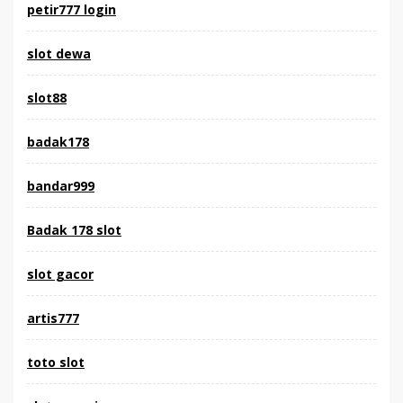
petir777 login
slot dewa
slot88
badak178
bandar999
Badak 178 slot
slot gacor
artis777
toto slot