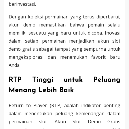
berinvestasi.
Dengan koleksi permainan yang terus diperbarui,
akun demo memastikan bahwa pemain selalu
memiliki sesuatu yang baru untuk dicoba. Inovasi
dalam setiap permainan menjadikan akun slot
demo gratis sebagai tempat yang sempurna untuk
mengeksplorasi dan menemukan favorit baru
Anda.
RTP Tinggi untuk Peluang
Menang Lebih Baik
Return to Player (RTP) adalah indikator penting
dalam menentukan peluang kemenangan dalam
permainan slot. Akun Slot Demo Gratis