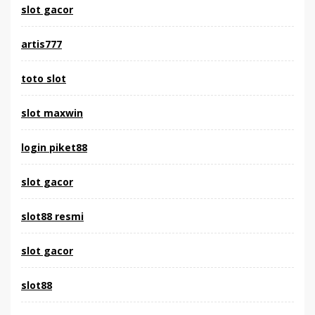
slot gacor
artis777
toto slot
slot maxwin
login piket88
slot gacor
slot88 resmi
slot gacor
slot88