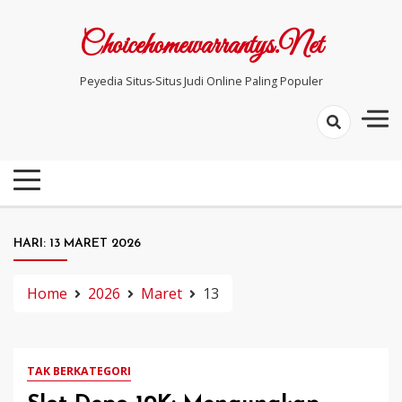
Skip
to
Choicehomewarrantys.net
content
Peyedia Situs-Situs Judi Online Paling Populer
HARI:
13 MARET 2026
Home
2026
Maret
13
TAK BERKATEGORI