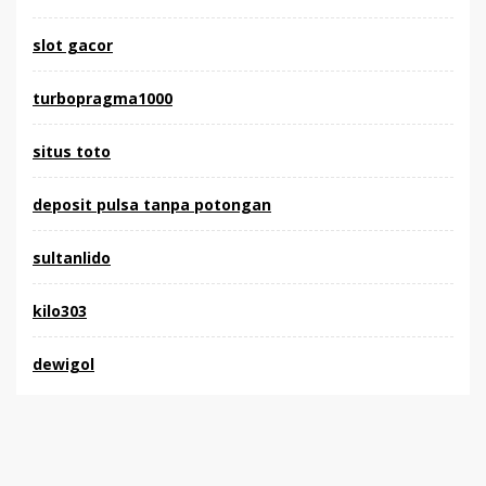
slot gacor
turbopragma1000
situs toto
deposit pulsa tanpa potongan
sultanlido
kilo303
dewigol