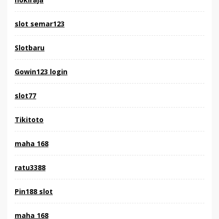
slot semar123
Slotbaru
Gowin123 login
slot77
Tikitoto
maha 168
ratu3388
Pin188 slot
maha 168