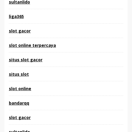
sultanlido
liga365
slot gacor
slot online terpercaya
situs slot gacor
situs slot
slot online
bandarqq
slot gacor
sultanlido