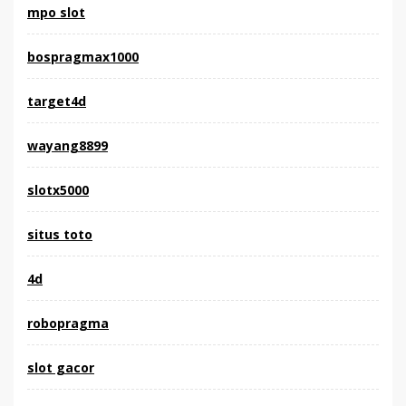
mpo slot
bospragmax1000
target4d
wayang8899
slotx5000
situs toto
4d
robopragma
slot gacor